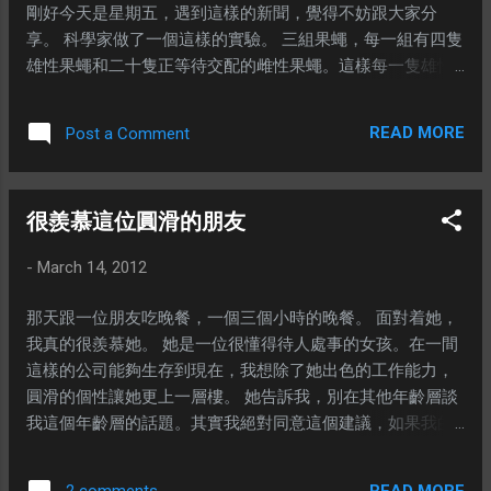
剛好今天是星期五，遇到這樣的新聞，覺得不妨跟大家分
也很想經常跟朋友相聚，但是每一次的聚會，除了時間還...
享。 科學家做了一個這樣的實驗。 三組果蠅，每一組有四隻
雄性果蠅和二十隻正等待交配的雌性果蠅。這樣每一隻雄性
果蠅都可以跟多隻雌性果蠅交配。 另外三組果蠅， 每一組有
四隻雄性果蠅和一隻已經交配過的雌性果蠅。這樣雄性果蠅
READ MORE
Post a Comment
要跟雌性果蠅交配的機會就很渺茫了，因爲交配過的雌性果
蠅會拒絕跟雄性果蠅交配。 讓它們相處四天以後，把所有雄
性果蠅收集起來，放到一個全新的容器。在容器裏頭放置兩
很羨慕這位圓滑的朋友
份食物，一份是天然的，另外一份是浸泡過酒精的。 科學家
發現那些被拒絕的雄性果蠅所消耗含酒精成分食物是那些有
-
March 14, 2012
機會進行交配雄性果蠅的四倍。 科學家認爲這跟神經肽
F（neuropeptide F - NPF）有關， 神經肽 F的分泌水平影響
那天跟一位朋友吃晚餐，一個三個小時的晚餐。 面對着她，
着果蠅是否嗜酒。 雖然我們還不知道爲甚麼失戀以後會特別
我真的很羨慕她。 她是一位很懂得待人處事的女孩。在一間
想喝酒？但是從以上的報告看來，不只是人類會有這樣的傾
這樣的公司能夠生存到現在，我想除了她出色的工作能力，
向，連果蠅也有這樣的行爲。不知道其他動物或者昆蟲會不
圓滑的個性讓她更上一層樓。 她告訴我，別在其他年齡層談
會有類似的狀況呢？ --- 資料來源： 科學雜誌報導-Sexually
我這個年齡層的話題。其實我絕對同意這個建議，如果我的
Rejected Flies Turn to Booze 科學報告-Sexual Deprivation
目標是一般聊天。但是我的目標不是這樣的，我是希望在他
Increases Ethanol Intake in Drosophila
們的心裏種下一顆種子，這顆種子可能會在不久的將來發
READ MORE