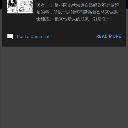
勇者！！ 從小阿馮就知道自己絕對不是做領
袖的料，所以一開始就不斷爲自己將來做謀
士鋪路。 後來他最大的成就，就是在一間開
始只有他和老闆的公司工作了六年。六年
後，他離開的時候，那間公司已經有將近二
READ MORE
Post a Comment
十名員工，公司也由一間辦公室擴張到四間
辦公室。 在這六年的時間，他不斷學習和成
長，除了爲自己的興趣，也是爲了那間公司
而奮鬥。後來他再也找不到一個能夠善用他
的老闆。 爲了勝利，有時一定得犧牲些甚
麼！ 阿馮知道爲了成功，犧牲是難免的。所
以他一點都不介意犧牲自己成就他主公。但
是如果主公覺得他沒有貢獻的話，他會很傷
心，同時間也會心灰意冷。 同樣犧牲生命，
不如「爲了勇者」而死！ 阿馮不是工作狂，
但是如果遇到一個值得他犧牲自己的主子，
他一定會毫無保留的付出，直到主子成功爲
止。 一切都是爲了讓勇者毫髮無傷抵達大魔