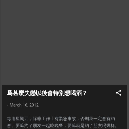
可以做了。 ※ 那個夜晚我很傷心，我想找個人聊天，但是沒
有一個人有空。（我不會想讓我老婆看到我軟弱的一面，所
以這些事情我不會讓她知道的。）老婆繼續清洗兒子和另外
一隻小狗住的地方，而我一個人站在院子，望着天空，強忍
我的眼淚。 PAN PAN在它很小的時候，因爲不習慣孤獨一
人，所以當我老婆下班以後，會接回來我們家，住在我們的
房間裏。 因爲工作的關係，我也曾經跟它住在一起一年多的
時間。 那時候，我經常帶着它出去散步。晚上我看電視，或
者在電腦前工作的時候，我經常把腳放在它的肚子上，輕輕
的揉，它就會很開心。它很聽話，也很聰明。把食物放在它
面前，如果沒有我們的准許，它是不會去碰的。除非我們離
開了它的視綫。 後來也因爲工作的關係，我就跟它分開了。
一直都以爲會有機會再帶它出去散步，但是沒有想到這個機
會已經不會再有了。 ※ 很多時候人類會感到不開心，是因爲
爲甚麼失戀以後會特別想喝酒？
很多事情都不在自己的掌控之下。無論自己多珍惜、多關
心；沒有時間、沒有金錢 ，一切都只是空想而已。 我不想陪
-
March 16, 2012
它多一點嗎？但是爲了生活，我不得不遠走他方。同樣的身
每逢星期五，除非工作上有緊急事故，否則我一定會有約
邊很多人我都很珍惜（對方是否同樣珍惜我，又是另外一回
會。要嘛約了朋友一起吃晚餐，要嘛就是約了朋友喝幾杯。
事。），但是爲了討生活，我不得不把時間放在工作上。 我