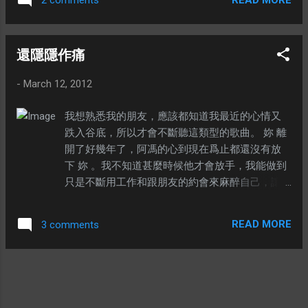
2 comments
芽，也可能永遠都不會有破繭而出的一天，但是最少我試過
了。 我現在分享的知識都是我最近學會的，而我真的希望年
輕的一輩能夠早日掌握這些道理，總好過像我那樣三十多歲
還隱隱作痛
才如夢初醒，雖然不遲，但是這種夢越早醒越佔優勢。 我就
像一位到處宣揚自己信仰的人，只想讓更多人瞭解我的信
-
March 12, 2012
仰。你不需要跟着我走同樣的一條路，你只需要知道路可以
這樣走就足夠了。 我既羨慕，也妒忌，因爲我知道我自己永
我想熟悉我的朋友，應該都知道我最近的心情又
遠都做不到。可能我是沒有能力做的到，也可能是我不想去
跌入谷底，所以才會不斷聽這類型的歌曲。 妳 離
做。雖然妳的意見我是聽了，但是我卻沒有改變的打算，不
開了好幾年了，阿馮的心到現在爲止都還沒有放
是說妳的建議不好，而是我有自己的一套，只要妳別嫌棄我
下 妳 。我不知道甚麼時候他才會放手，我能做到
這個朋友就足夠了，其他頻道不一樣的朋友，我也不太想投
只是不斷用工作和跟朋友的約會來麻醉自己，讓
資太多時間。無論如何我想對妳說一聲：謝謝！ ---
自己的心沒有一刻是空閒的。不然呢？每次單獨
聽這首歌曲，眼淚就會調皮的在眼眶滾動。 ※ 其
READ MORE
3 comments
實過去一年來，遇到不少有趣的朋友，讓我的心
情轉好了。奈何天意弄人，我得離開這班朋友，
去闖另外一個龍潭虎穴。我孤身踏上一條全新的
路，開始一點都不好走。除了我現在的能力不足
以應付前面的挑戰，還要不斷把往後望的心扳過