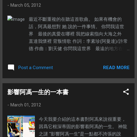
-
March 05, 2012
最近不斷重複的在聽這首歌曲。 如果有機會的
話，阿馮最想對 她 說的一件事情。 你問我這世
界 最後的真愛在哪裡 我把線索指向大海之外
直達我懷裡 背叛情歌 作詞：李素珍(阿曼達)/許常
德 作曲：劉天健 你問我這世界 最遠的地方在哪
裡 我將答案拋向藍天之外 落在你心底 如果你的
愛 總是逆向行駛 你說你愛我 我怎麼能跟的上
READ MORE
Post a Comment
你 你問我這世界 最後的真愛在哪裡 我把線索指
向大海之外 直達我懷裡 如果你的心 總是閉上
耳朵 我說我愛你 你怎麼能聽得下去 諾言背叛諾
影響阿馮一生的一本書
言 刀子背叛纏綿 刺進心頭我卻看不見 我忘了
喊痛 忘了恩怨 任愛情麻木哭泣的臉 永遠背叛
-
March 01, 2012
永遠 淚水背叛雙眼 愛到深淵我還不改變 我寧
願相信你的欺騙 再不讓我有對你去恨的一天 ※
今天我要介紹的這本書對阿馮來說很重要，
我想這句話應該是阿馮的心聲。 我寧願相信妳的
因爲它根深蒂固的影響着阿馮的一生。 神龍
欺騙 再不讓我有對妳去恨的一天 ---
之謎 “影響阿馮一生”是一點都不誇張的說