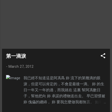
王的面前！！ 可惜的是，這樣的主子再也沒
有出現在阿馮的生命中。 大家都是爲了讓勇
者獲得勝利而付出自己…… 其實爲誰付出都不
重要，最重要的是有共同的目標，相同的理
念，這樣即使在冒險的過程中犧牲了，也是
值得的。爲了這樣的一段共同進退冒險經
歷，阿馮認爲是值得押上一切作爲賭注。 ---
第一滴淚
-
March 27, 2012
我已經不知道這是阿馮爲 妳 流下的第幾滴的眼
淚，但是可以肯定的，不會是最後一滴。 妳 的生
日一年又一年的過，而我就在 這裏 幫阿馮數日
子，幫他把向 妳 承諾的禮物送出去。 早已習慣被
妳 傀儡的纏綿， 妳 要我怎麼做我都無言。 如果
分手難免， 在毀掉我之前， 請餵我一個吻。 ※