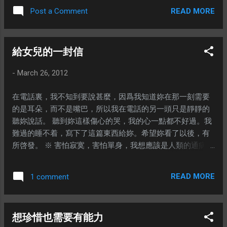
第一滴淚 作詞：許常德 作曲：劉坤成 終於被你推
READ MORE
Post a Comment
到 心碎的邊緣 我看見 你的眼 說再見 從未
得到一句 愛我的誓言 卻送上 我愛你 一萬
年 早已習慣被你傀儡的纏綿 你要我怎麼做我都
給女兒的一封信
無言 如果分手難免請餵我一個吻 在毀掉 我之
前 為你留下第一滴淚那熱淚燙傷我的臉 再也無
-
March 26, 2012
顏 面對明天 一想你就到深淵 為你留下第一滴
淚 我愛上痛哭的滋味 當妳吻我顫抖的嘴 我的
在電話裏，我不知到要說甚麼，因爲我知道妳在那一刻需要
心忽然被撕裂 ※ 為 妳 留下第一滴淚那熱淚燙傷
的是耳朵，而不是嘴巴，所以我在電話的另一頭只是靜靜的
我的臉。 再也無顏面對明天，一想 妳 就到深淵。
聽妳說話。 聽到妳這樣傷心的哭，我的心一點都不好過。我
對阿馮而言，再也沒有明天了。 ---
難過的睡不着，寫下了這篇東西給妳。希望妳看了以後，有
所啓發。 ※ 害怕寂寞，害怕單身，我想應該是人類的通病，
天枰座尤其嚴重。但是人很大部分的時間都是一個人，或者
不是跟自己最親密的人在一起。所以要自己好過一點，最好
READ MORE
1 comment
的方法就是學會自己跟自己相處。 記得我老婆第一次跟我提
出要分開冷靜的要求，我就像失去了太陽的地球，失去了中
心，不知道沒有了太陽，應該依據甚麼共轉。 後來大家出來
想珍惜也需要有能力
工作以後，她的工作比我更忙，更不定時。 在這個過程中，