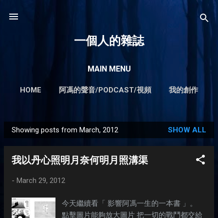
Skip to main content
一個人的雜誌
MAIN MENU
HOME
阿馮的聲音/PODCAST/視頻
我的創作
我所提供的服務
MORE…
輕輕鬆鬆賺錢不難系列
Showing posts from March, 2012
SHOW ALL
P
o
我以丹心照明月奈何明月照溝渠
s
t
-
March 29, 2012
s
今天繼續看「 影響阿馮一生的一本書 」。
點擊圖片能夠放大圖片 把一切的戰鬥都交給