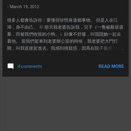
我慢慢學會了當她忙或者不在我身邊的時候，自己尋找娛
-
March 19, 2012
樂，我開始把生活重心放回在自己的身上。結果拍拖十八年
（結婚五年）以後，我們都找到了一個平衡點。我們各自有
很多人都會告訴你：要懂得珍惜身邊都事物。 但是人在江
各自的自由，同時也有機會享受二人世界。 ※ 跟一個人談戀
湖，身不由己。 ※ 那天我老婆告訴我，兒子（一隻被鄰居遺
愛，對方最基本應該給妳戀愛、被愛的感覺，如果對方給不
棄，而被我們收留的小狗。）好像不舒服，叫我陪她一起去
到妳這樣的感覺，這個人很可能就不是妳要找的人。 男朋友
看他。 當我們駕車到老婆辦公室的時候，我老婆把大門打
是不需要調教，因爲他是一個人，他有選擇自己生活方式的
開，叫我直接駕進去。我感到很疑惑，因爲在院子裏有一隻
權利。而妳只是在找一個生活方式跟妳合得來的人，不是硬
拉不拉多犬，通常我們都會先把它關進籠子，然後才打開大
生生的把他改變成妳喜歡的樣子。這樣痛苦了他，也痛苦了
門，駕車進去。於是我問老婆：PAN PAN呢（其實它的名字
妳。 每個人都不喜歡太大的改變，尤其是生活方式。但是中
READ MORE
4 comments
是PAN，但是從小我們就因爲它可愛的長相，就昵稱它爲
國人把“捨”放在“得”前面不無道理，因爲我們如果不把手中的
PAN PAN）？她說在屋子裏面。雖然我依然很疑惑，但是沒
酸葡萄放開，怎麼有手去摘另外一顆葡萄呢？ 很多時候我選
有多問。 當我們打開屋子的門，依然看不見PAN衝出來迎接
擇放棄手裏的東西，不是因爲確保自己未來會得到更好的，
我們。我就覺得有東西不妥，但是老婆說兒子不舒服，我就
而是因爲現在這東西已經令我感到很厭惡，令我很不舒服、
上前去看看兒子。望望兒子，只是皮膚敏感而已，然後我就
很不愉快。相比之下，我寧願暫時（或者永遠）忍受沒有這
問老婆：PAN PAN呢？ 老婆就指一指放在架子上的照片。
東西的痛苦，也不願再承受這東西所帶來的任何煩惱。 他帶
啊！是PAN PAN的照片。 老婆說：記得有一次我漏夜回來辦
給妳的淚水已經是妳的心被傷透了的痕蹟，妳不需要再等任
公室嗎？就是那一次，我妹妹回來餵食，發現它躺在地上一
何理由了。 妳跟我的想法很接近，相信這些道理妳應該早已
動也不動，就CALL我回來了。我回到來，已經沒有甚麼東西
經明白了。 ※ 單身有甚麼問題呢？ ---