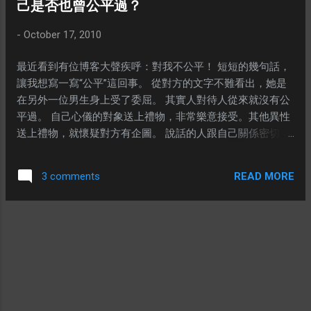
己是否也曾公平過？
自：
多照片，更多美味的食物。 ---
http://techcrunch.com/2010/10/09/map-of-
-
October 17, 2010
online-communities/ 說到創意，當然不能忘
記toyngame這個富有創意的活動- 召集100位
最近看到有位博客大聲疾呼：對我不公平！ 短短的幾句話，
馬來西亞設計師活動 。希望大家能夠多多支
讓我想寫一寫“公平”這回事。 從對方的文字不難看出，她是
持。 ---
在另外一位男生身上受了委屈。 其實人對待人從來就沒有公
平過。 自己心儀的對象送上禮物，非常樂意接受。其他異性
送上禮物，就懷疑對方有企圖。 說話的人跟自己關係密切，
甚麼都有商量，可以接受。跟自己沒有甚麼關係，或者關係
惡劣，對方說的甚麼話都是錯的，不可取的。 自己喜歡的產
READ MORE
3 comments
品，品質無論是多惡劣，例如：設計缺陷導致通訊不良，都
沒關係，畢竟自己喜歡嘛～自己厭惡的品牌，一點點無傷大
雅的缺陷，卻被評論為無可救藥。 別再說別人對你不公平，
因為你對別人也不公平。 ---