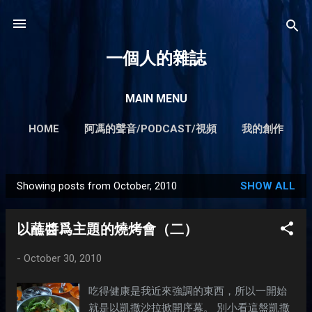
Skip to main content
一個人的雜誌
MAIN MENU
HOME
阿馮的聲音/PODCAST/視頻
我的創作
我所提供的服務
MORE…
輕輕鬆鬆賺錢不難系列
Showing posts from October, 2010
SHOW ALL
P
o
以蘸醬爲主題的燒烤會（二）
s
t
-
October 30, 2010
s
吃得健康是我近來強調的東西，所以一開始
就是以凱撒沙拉掀開序幕。 別小看這盤凱撒