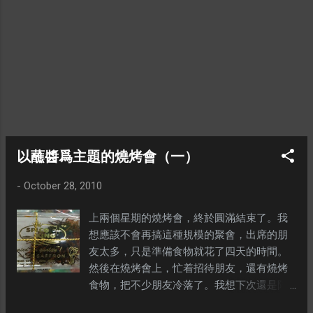
家知道，不需要去Restoran Yuen搶，也能吃
到更美味的燒雞翅膀。這些雞翅膀是用了我
們獨門的醃料醃製而成的。結果呢，一隻也
沒有剩，全部都被吃光了。 這是這次的燒烤
會主角之一，燒豬排。 很多朋友都因爲這個
燒豬排而出席這個燒烤會。記着上次的教
訓，結果這次我只準備了限量的燒豬排，如
果有朋友沒有吃到，很不好意思。 還有其他
的食物都沒有拍到甚麼照片，所以食物篇到
此爲止。接下來就是人物篇，看看有甚麼人
以蘸醬爲主題的燒烤會（一）
參與了這個燒烤會。 這塊呢，是我弄給侄女
-
October 28, 2010
的生日蛋糕。也是應朋友的要求，而把
cream抹平的。是我特意留下幾個形狀好看
上兩個星期的燒烤會，終於圓滿結束了。我
的草莓弄的。 看着美味的食物，卻嘗不到，
想應該不會再搞這種規模的聚會，出席的朋
當然感到落寞。 ---
友太多，只是準備食物就花了四天的時間。
然後在燒烤會上，忙着招待朋友，還有燒烤
食物，把不少朋友冷落了。我想下次還是限
制十二人（包括我們夫婦倆）聚會就好，別