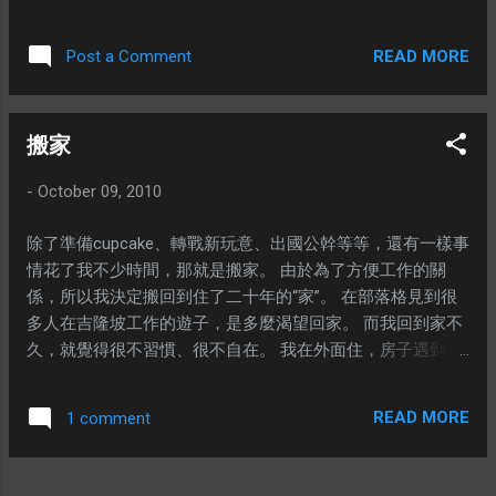
兩夜。 我們不是旅遊節目的主持人，所以沒
有任何照片，這是我在旅途中拍的唯一照
READ MORE
Post a Comment
片。 星期日離開酒店以後，我們駕車到處
逛，結果被我們見到了這個地方，一個沒有
甚麼人經過的路旁，居然被人類如此糟蹋。
搬家
照片看上去沒有甚麼大不了，但是這個谷，
大概深五層樓，面積有一個足球場。 ※ 廢話
-
October 09, 2010
說完了，回到我們的正題。這個星期六（十
月十六號），將會在焦賴（cheras）一間不
除了準備cupcake、轉戰新玩意、出國公幹等等，還有一樣事
屬於我的半獨立式洋房搞燒烤會。不知道大
情花了我不少時間，那就是搬家。 由於為了方便工作的關
家有沒有興趣參與呢？給自己一個藉口暫時
係，所以我決定搬回到住了二十年的“家”。 在部落格見到很
把瘦身計劃放一旁。 這次除了有我拿手的叉
多人在吉隆坡工作的遊子，是多麼渴望回家。 而我回到家不
燒和燒豬排以外，還有比Restoran Yuen更美
久，就覺得很不習慣、很不自在。 我在外面住，房子遇到甚
味的燒雞翅膀，但是他們都不是這次燒烤會
麼問題，第一時間就是想到修理該問題，然後讓自己生活水
的主角。這次燒烤會的主角是蘸醬。我打算
準恢復。但是現在這些住在這個所謂“家”裡頭的人，都不是這
準備十樣蘸醬，讓大家品嚐。如果有時間，
READ MORE
1 comment
個樣子的。他們選擇了跟問題妥協，讓問題跟人一起繼續生
我再跟大家分享這十樣的蘸醬。 前車可鑑 ，
活下去。 抽水廁所水箱的水龍頭漏水，不是選擇換了一個新
這次我們一定會搞得更加香濃更加美味。 以
的，而是把水龍頭的水量減低。低到甚麼程度？衝了第一次
下是這次活動的地圖，有甚麼疑問，不妨電