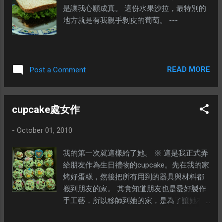
是讓我心願成真。 這份水果沙拉，最特別的
地方就是有我親手剝皮的葡萄。 ---
READ MORE
Post a Comment
cupcake處女作
-
October 01, 2010
我的第一次就這樣給了她。 ※ 這是我正式弄
給朋友作為生日禮物的cupcake。先在我的家
烤好蛋糕，然後把所有用到的器具與材料都
搬到朋友的家。 其實知道朋友也是愛好製作
手工藝，所以移師到她的家，是為了讓她有
個機會玩一玩。 那隻小叮噹是朋友弄的。 這