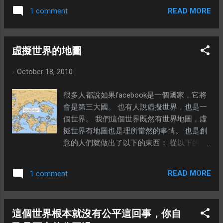
太貪心。否則浪費了自己的心機，也冷落了
READ MORE
1 comment
朋友。賠了夫人又折兵啊～ 好了，廢話少
說，看圖片去。 ※ 先猜一猜這是甚麼？ 當
然啦，如果有煮菜的人，應該會認識的，世
虛擬世界的地圖
界最貴的香料-番紅花。之前有見過一面，可
惜當時候沒有相機，未能拍下來，這次不能
-
October 18, 2010
再錯過了。這是我在準備食材的時候，無意
間看到的。 你沒有看錯，一克的價錢是
很多人都說如果facebook是一個國家，它將
RM25.99。這次燒烤會沒有機會用到，所以沒
會是第三大國。 也有人說虛擬世界，也是一
有購買，只是拍照分享而已。 再來就是另外
個世界。 我們這個世界既然有世界地圖，虛
一樣相當昂貴的食材-Half Dried Tomato。我
擬世界有地圖也是理所當然的事情。 也是創
們都覺得物有所值，因爲我們弄的番茄醬，
意的人們就做出了以下的東西： 從以下的地
加了它，顏色漂亮多了。 然後呢？這些是番
圖，我們可以看到facebook是一個多大的國
茄，而且是放入烤爐以後的番茄。居然能夠
土？ 地圖來自：
維持那麼漂亮的形狀，不難想象其品質。用
READ MORE
1 comment
http://map.web2summit.com/ 還有這個，把
刀切下去的一刻，感覺好像在處理蘋果。 其
大部分的科技公司和網絡公司納入版圖中。
實還有很多其他的食材，不過沒有時間逐一
可以跟其他的訪客探討，誰應該收購誰，還
拍照，所以只是選了一些比較特別的來分
這個世界根本就沒有公平這回事，你自
有預測誰會是下一個被併購的公司。 地圖來
享。敬請期待下一篇關於燒烤會的分享，更