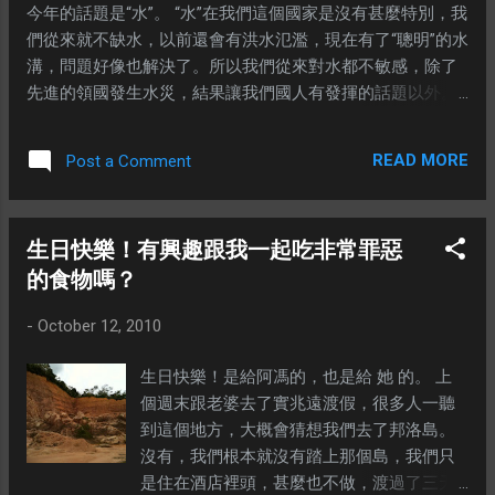
今年的話題是“水”。 “水”在我們這個國家是沒有甚麼特別，我
們從來就不缺水，以前還會有洪水氾濫，現在有了“聰明”的水
溝，問題好像也解決了。所以我們從來對水都不敏感，除了
先進的領國發生水災，結果讓我們國人有發揮的話題以外。
其實在很多地方，包括我國一些偏遠的地區，自來水其實是
一種很奢侈的東西。別以為住在海邊、島上就不缺水，反而
READ MORE
Post a Comment
這些人就是經常會面對乾淨水源的問題。因為海水是不能直
接飲用的，而水公司又拒絕為這些人提供乾淨水。 為了幫助
這些不幸的人們，有一群偉大的人就組織了一個活動，為發
生日快樂！有興趣跟我一起吃非常罪惡
展中的國家，開發水源。希望透過以下這個網址，能夠籌募
的食物嗎？
到經費，給這些人帶來清潔的飲用水。
http://blogactionday.change.org/fundraise 累贅的話，我就不
-
October 12, 2010
多寫了。有興趣了解更多關於這個活動的詳情，可以按下段
的那個banner。珍惜自來水，除了能夠保護環境，同時間也
生日快樂！是給阿馮的，也是給 她 的。 上
能夠保護你的荷包-省錢。 ---
個週末跟老婆去了實兆遠渡假，很多人一聽
到這個地方，大概會猜想我們去了邦洛島。
沒有，我們根本就沒有踏上那個島，我們只
是住在酒店裡頭，甚麼也不做，渡過了三天