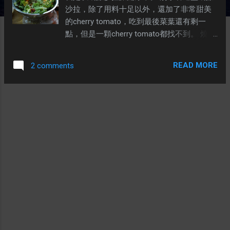
沙拉，除了用料十足以外，還加了非常甜美
的cherry tomato，吃到最後菜葉還有剩一
點，但是一顆cherry tomato都找不到。 燒烤
會來到中段，以美味的水果沙拉消化。別小
看這盤水果沙拉，用料十足。爲了讓它的顏
READ MORE
2 comments
色鮮豔，我用了不少種類的水果。包括：草
莓、西瓜、奇異果、橙、 其實還有黃色的菠
蘿蜜，但是加入前朋友就已經在拍照了，所
以沒有拍到。除了把菠蘿蜜切絲，還把它切
成顆粒狀，增添口感。 最後來到燒烤會的高
潮-魚子醬（其實應該是開胃菜來的，結果很
忙，只好留到燒烤會的尾端才拿出來分
享。）。 別看它其貌不揚，用料一點都不簡
單。底層的是蒜頭麵包，蒜頭牛油是自己弄
得，有機會再分享做法。淺橙色是高品質的
挪威三文魚。青色的日本黃瓜。黑色的是
Lumpfish（圓鰭魚）魚子醬。 這次的燒烤會
有了雞翅膀，原因很簡單，就是要介紹給大