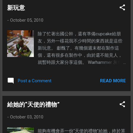
新玩意
-
October 05, 2010
除了忙著出國公幹，還有準備cupcake給朋
友，另外一樣花我不少時間的東西就是這些
新玩意。 獻醜了。有幾個週末都在製作這
個，還有很多在製作中，由於還不能見人，
就暫時跟大家分享這個。 Warhammer 灰色
的那隻是還沒有上顏色的樣子。 如果沒有意
外，日後我會花更多時間在這些傢伙的身
READ MORE
Post a Comment
上。 對了，喜歡設計自己的玩具的設計師別
錯過這個活動- 召集100位馬來西亞設計師 。
---
給她的“天使的禮物”
-
October 03, 2010
能夠有機會弄一份“天使的禮物”給她，終於算