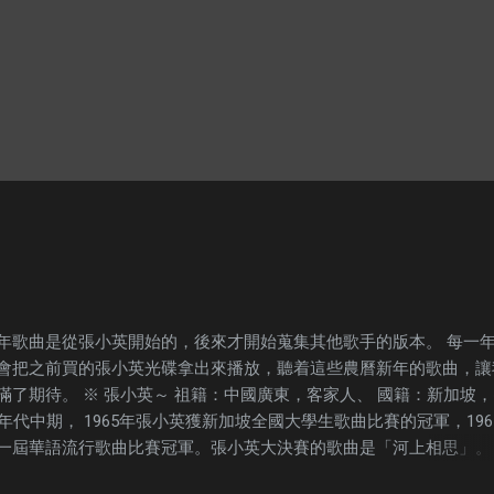
年歌曲是從張小英開始的，後來才開始蒐集其他歌手的版本。 每一
會把之前買的張小英光碟拿出來播放，聽着這些農曆新年的歌曲，讓
滿了期待。 ※ 張小英～ 祖籍：中國廣東，客家人、 國籍：新加坡
年代中期， 1965年張小英獲新加坡全國大學生歌曲比賽的冠軍，196
一屆華語流行歌曲比賽冠軍。張小英大決賽的歌曲是「河上相思」。 1
一張專輯「三個夢」。張小英嗓音偏高，聲帶點感冒性鼻音唱腔，猶