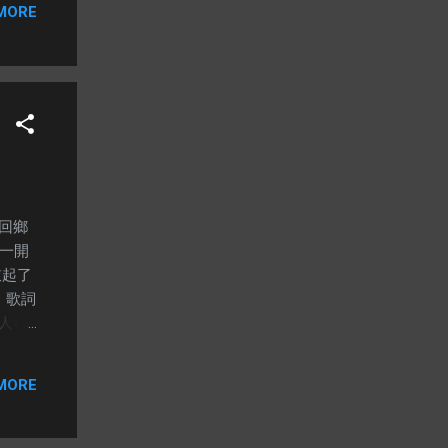
生
MORE
歌后」
了你，
ng
躍歌壇
學歌唱
是《河
英』，
回鄉
。一開
敲起了
 歌詞
人都
要到哪
求幸
MORE
中國解
國圖
 【誰