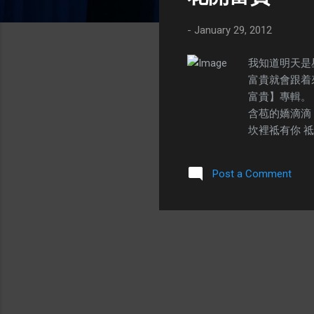
s
-
January 29, 2012
我知道明天是
富貴就會跟着
富貴】專輯。
含苞的嬌滴滴
坎裡祗有你 祗
Post a Comment