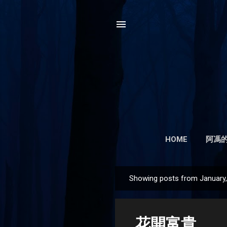
HOME
阿馮的
Showing posts from January
P
o
s
花開富貴
t