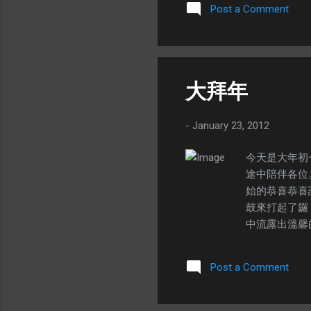
樂。歌唱天份
Post a Comment
日），生於江
涯。 194
美譽之稱，其
並瞬即大行其
Siao Yi
最年長歌星之一。
比賽』冠軍 
上相思》。張
大拜年
橫掃國語歌壇。 
-
January 23, 2012
今天是大年初
途中陪伴各位
始的恭喜恭喜
鼓來打起了鑼
中流露出溫馨
留下了深刻的
邊就哪邊。 
Post a Comment
福。 】「大
放的。 陳歌
—— 【大家