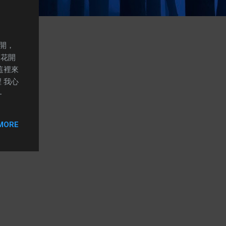
開，
：花開
這裡來
 我心
-
MORE