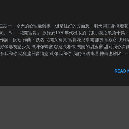
星期一，今天的心理最難挨，但是往好的方面想，明天開工象徵着花
來。 ※ 「花開富貴」 原錄於1970年代出版的【張小英之歌第十集
 作詞：阮翊 作曲：佚名 花開又富貴 富貴花兒常開 誰要喜歡它 快到
 好像那初戀少女 滋味像蜂蜜 願意長相依 初開的甜蜜蜜 甜到我心坎裡
有我和你 花兒盛開多情意 就像我和你 我們倆結連理 神仙也難比... --
READ 