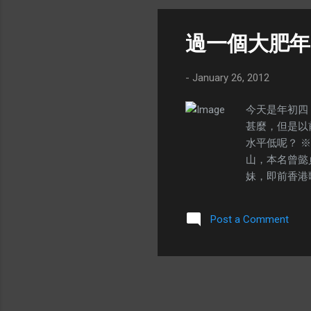
灌溉 人人都
時光不等待 迎
過一個大肥年
-
January 26, 2012
今天是年初四
甚麼，但是以
水平低呢？ ※ 
山，本名曾懿貞（
妹，即前香港
和參演的影片
（1958）
Post a Comment
極受歡迎， 
個大肥年」旋
1999）演
別具韻味。這
天開想法，由
浪兒〉的其中