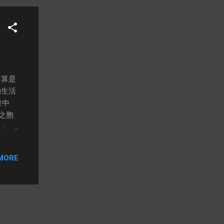
莫延礙
不算是
的生活
東中
江之胞
，主演
罷」等
MORE
「過一
1～
句合唱
妙想
演〈流
年紀漸