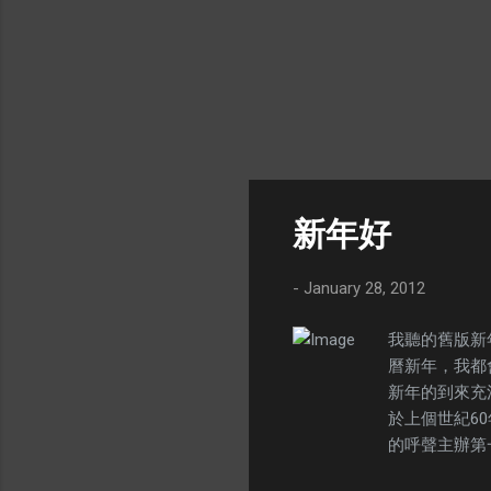
新年好
-
January 28, 2012
我聽的舊版新
曆新年，我都
新年的到來充
於上個世紀60
的呼聲主辦第
年出了個人第