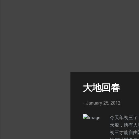
長， 也轉型
年簽約百代﹐
美國等地，偶
五十九歲。 ※
新衣服大房子
伙食店 伙食店
一斤米 一分錢
裡閒 也不要
酒店 幾十萬個
毛錢住一天呀
個大肥年 呀嘿
大地回春
-
January 25, 2012
今天年初三了
天般，所有人
初三才能自由