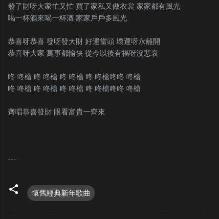
發了財呀大家忙又忙 買了家私又做衣裳 家家都有風光
喝一杯酒來喝一杯酒 家家戶戶多風光
恭喜呀恭喜 發呀發大財 好運當頭 壞運呀永離開
恭喜呀大家 萬事都愉快 從今以後有福呀沒悲哀
咚 咚槍 咚 咚槍 咚 咚槍 咚 咚槍咚咚 咚槍
咚 咚槍 咚 咚槍 咚 咚槍 咚 咚槍咚咚 咚槍
齊唱恭喜發財 眼看富貴一齊來
---
懷舊經典新年歌曲