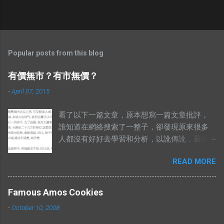
Popular posts from this blog
有價無市？有市無價？
-
April 07, 2015
看了以下一篇文章，原本想寫一篇文章批評，
誰知道在網絡搜索了一整子，卻發現原來很多
人都沒有好好去學習和分析，以訛傳訛，最後
導致兩句相對的成語，變成了陌路人。 有錢買
READ MORE
不到就是有市無價？ 至於其他人怎樣詮釋這兩
句成語，你們自己Google以下就知道了，我在
這只說重點。 網絡流行的解釋不符合邏輯。 在
Famous Amos Cookies
這兩句成語中，“價”和“市”應該是指同樣的東
-
October 10, 2008
西。可是有些解釋把“有價無市”的“價”，解釋為
高價，而“市”解釋為供應，於是有人就說：“有