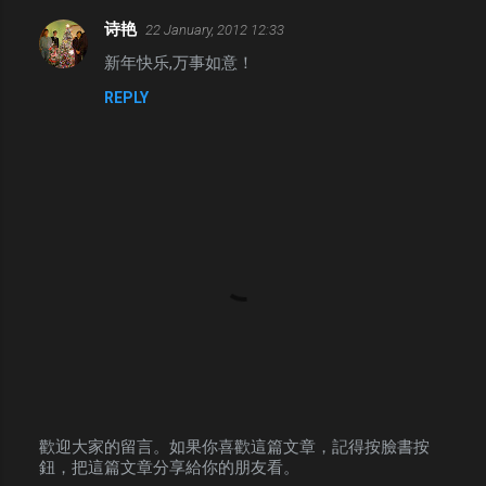
诗艳
22 January, 2012 12:33
C
新年快乐,万事如意！
o
REPLY
m
m
e
n
t
s
歡迎大家的留言。如果你喜歡這篇文章，記得按臉書按
鈕，把這篇文章分享給你的朋友看。
P