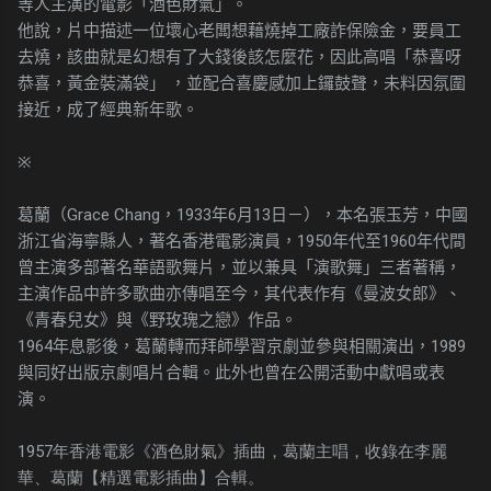
等人主演的電影「酒色財氣」。
他說，片中描述一位壞心老闆想藉燒掉工廠詐保險金，要員工
去燒，該曲就是幻想有了大錢後該怎麼花，因此高唱「恭喜呀
恭喜，黃金裝滿袋」
，並配合喜慶感加上鑼鼓聲，未料因氛圍
接近，成了經典新年歌。
※
葛蘭（Grace Chang，1933年6月13日－），本名張玉芳，中國
浙江省海寧縣人，著名香港電影演員，1950年代至1960年代間
曾主演多部著名華語歌舞片，並以兼具「
演歌舞」三者著稱，
主演作品中許多歌曲亦傳唱至今，其代表作有《曼波女郎》、
《青春兒女》與《野玫瑰之戀》作品。
1964年息影後，葛蘭轉而拜師學習京劇並參與相關演出，1989
與同好出版京劇唱片合輯。
此外也曾在公開活動中獻唱或表
演。
1957年香港電影《酒色財氣》插曲，葛蘭主唱，收錄在李麗
華、葛蘭【精選電影插曲】合輯。