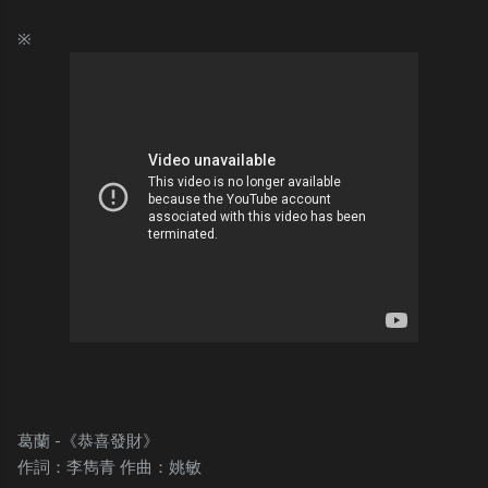
※
葛蘭 -《恭喜發財》
作詞：李雋青 作曲：姚敏