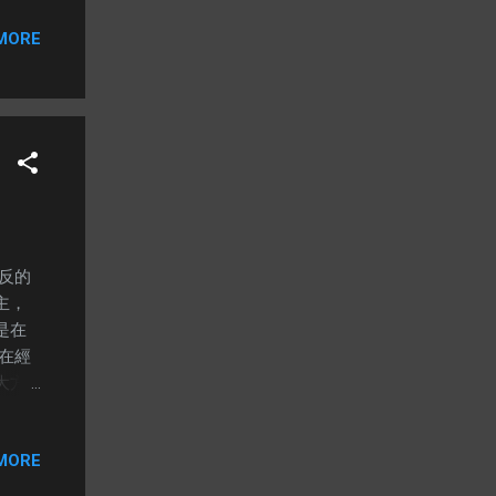
抵不過
MORE
經過
過
當這
電腦
使是
你想要
嘛～怕
多人
不是
反的
只要你
主，
男
是在
不是俊
在經
生活方
大方
盛裝
討，
重
據這個
其中
MORE
 生命
靈數6