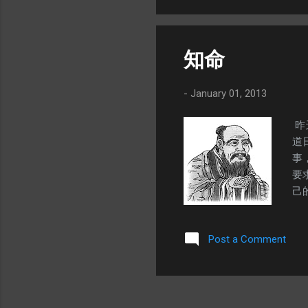
這
是
命
知命
不
套
-
January 01, 2013
昨
道
事
要
己
最
什
Post a Comment
偉
應
飛
道
放