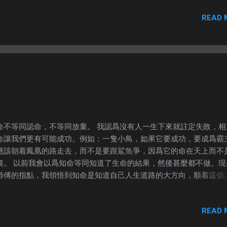
，因爲我要寫愛情敵不過麪包。 朋友看了以後在FB寫到：愛情還是
READ 
實的磨練。 這個世界就是那麼現實的。在我最低潮的時候，有一天我
toll，於是我拿出我的Touch and Go準備付費。“嘟”一聲，我就準備
，但是我發現閘門卻沒有打開，我再看看儀版表，原來少了五十仙。 
世界越來越趨向自動化、電腦化，人情就變得淡薄，變得現實。因爲
邏輯很簡單，足夠的錢就開閘門，只要少了錢，無論缺少多少錢，即
分錢，它就不會開閘門，就那麼簡單。 給各位男生一個建議， 只要
女人，千萬不要給自己藉口。 對方有男朋友？ 別傻啦，男朋友而已
麼？只要自己有實力，還怕對方？即使結婚了，也沒關係啊～我想很
知道劉家昌跟甄珍的故事。劉家昌的對手是誰？謝賢咧～最後謝賢還
命不等同認命，不等同放棄。 我認爲沒有人一生下來就註定失敗，相
樣敗陣。 對方很漂亮？ 漂亮的女生，通常需要很高的保養費，所以
命讓我們更有可能成功。例如：一隻小鳥，如果它要成功，要成爲霸
本錢，基本上就有參賽資格了。然後漂亮的女生，不一定要找英俊的
應該朝着鳳凰的路走去，而不是要跟鯊魚爭，因爲它的命在天上而不
你看林青霞，Danielle Graham，Crystal Harris等等，她們嫁的都
裏。 以前我會以爲知命等同知道了生命的結果，然後甚麼都不做。現
。 爲何漂亮的女生，保養費很高？除了化妝品和保養品， 再來就是
師傅的指點，我領悟到知命是知道自己人生道路的大方向，順着這個
。 難不成你忍心看着打扮漂漂亮亮的女朋友，擠公車嗎？你的女朋友
才不會讓自己約走約偏離。 但是要如何知道自己的命呢？除了自己探
席你們的約會，爲了配合她，高級餐廳少不了。 安全感對女生來說很
時候我們也可以參考他人的資料。 今天我們來看看生命靈數。 請依
，只要你給到她安全感，那就很足夠了。在現實的社會裏，麪包就是
READ 
式，計算你的生命靈數。 生命靈數1 生命靈數2 生命靈數3 生命靈數4
樣很重要的安全感元素。 爲了她們， 我一定要做有錢人 。 ---
數5 這是我老婆的生命靈數。我老婆的特點就是不喜歡受約束。 生命