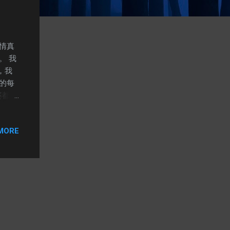
情真
。 我
，我
的每
婆都還
些動
我的
MORE
，我
太忙
她沒
太可
多少
這隻手
頭是
婚