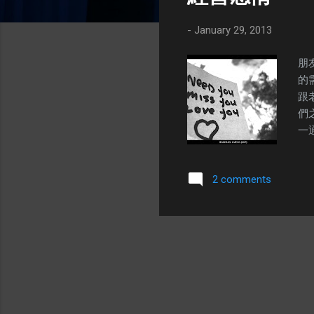
s
-
January 29, 2013
朋
的
跟
們
一
在
作
2 comments
方
幾
了
有
能
錢
錶
多