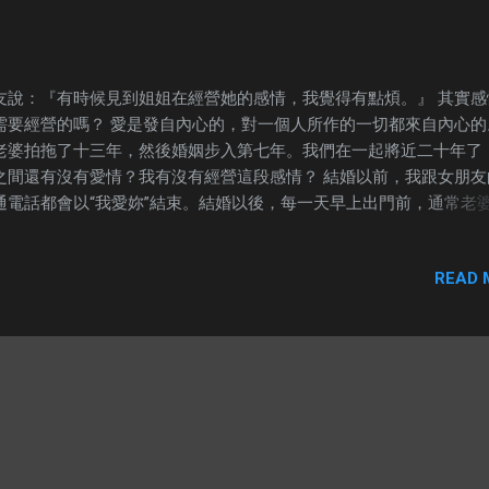
友說：『有時候見到姐姐在經營她的感情，我覺得有點煩。』 其實感
需要經營的嗎？ 愛是發自內心的，對一個人所作的一切都來自內心的
老婆拍拖了十三年，然後婚姻步入第七年。我們在一起將近二十年了
之間還有沒有愛情？我有沒有經營這段感情？ 結婚以前，我跟女朋友
通電話都會以“我愛妳”結束。結婚以後，每一天早上出門前，通常老
睡覺，但是我一定會親吻她，然後告訴她：“我愛她”。 每一次我做這
的時候，我都沒有想過是為了甚麼，我只是想讓她知道我愛她，我用
READ 
式去表達。 結婚了六年，我們的拍拖紀念日、結婚紀念日，她的生日
乎都不曾忘記過（我用幾乎這個詞，是因為我記得有一年，我們實在
，兩人都忘了結婚紀念日。）。 老婆很喜歡海盜王裡頭的喬巴（雖然
看過這套漫畫），我得知台灣有發行一款限量的喬巴手錶，我知道不
在馬來西亞買得到，所以我就托朋友幫我找一隻回來。那隻手錶不值
，台幣399才，換算過來也不就四、五十塊的東西。不過對我而言，
代表著我的心意。我一看到了，第一個念頭就是拜託朋友找。這個念
麼自然的，根本就不需要找三個臭皮匠，也不需要打開智囊。 我們結