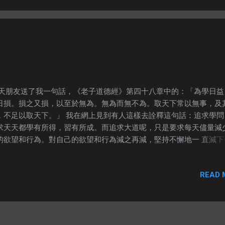
是我的生命靈數。這樣的形容，完全配合我的現在的性格。 生命靈數7
女兒的生命靈數。跟女兒現況好像有點分別。 生命靈數8 生命靈數9 
靈數是甚麼？準不準呢？ 我想這個就是我沒有宗教信仰的原因，因爲
能單一去接受一些思想。我經常綜合多家的思想，然後整理出我自己
。所以我經常說，我自己有自己一套信仰，它就是我的信仰。 ---
天朋友送了我一句話，《老子道德經》第四十八章中的：「為學日益
日損。損之又損，以至於無為。無為而無不為。取天下常以無事，及
，不足以取天下。」 我在網上見到有人這樣去詮釋這句話：追求學問
求天天都學有所得，習有所成。而追求大道呢，只是要求每天儘量減
的欲望和行為。對自己的欲望和行為減之再減，堅持不懈地一 直減下
後就可以達到無為的境界了。達到了無為的境界之後就會發現，已經
麼事情不可以實現了。這就是物極必反的道理啊！ 今早我想起黃師傅
READ 
民 ）在他節目中說過的知命。所謂知命就是鳥知道自己應該在天上飛
該知道自己在水裏遊。如果有一天，鳥想強求在水裏遊，魚強求在天
，那就是不知天命。 綜合兩個思想，我頓悟了一個道理。 我想大家
，近來我因爲一個人而感到非常困擾，現在頓悟了這個道理，我感到
下一個重擔。 老子強調要順從自然，而甚麼是自然呢？ 既然女兒的