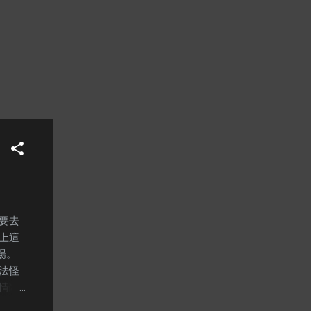
但是
了，
節除
她挑
不用
很愛
愛
要
，對
要去
上這
場。
法怪
情敵
紙月