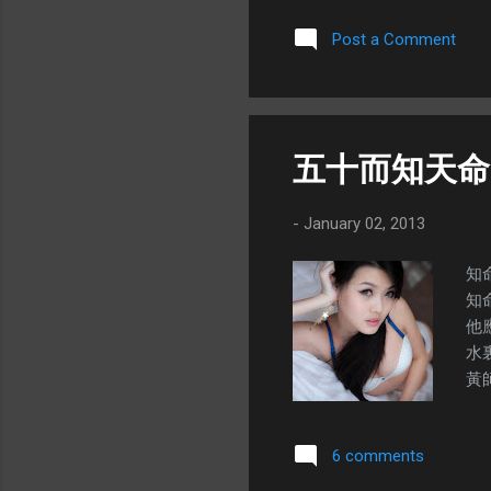
亮
Post a Comment
現
一個
去
個
的
五十而知天命
一
的
-
January 02, 2013
甚
都
知
一
知
有
他
士。
水
男
黃
式
向
出
有
要
6 comments
公
一
靈