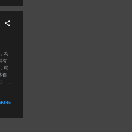
 這
你的生
我從
的一
，為
其有
，就
少自
去，
沒有
（ 黃
MORE
，魚
上
都知
終於
生活方