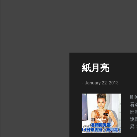
了
我
做
了
選
妳
妳
意
的
紙月亮
方
-
January 22, 2013
昨
看
部
說
異
不