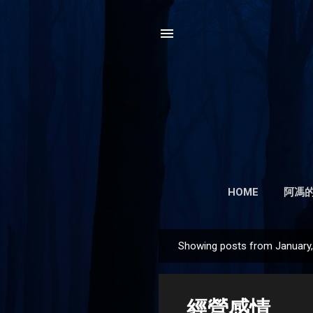
HOME
阿馮的
Showing posts from January
P
o
s
經營感情
t