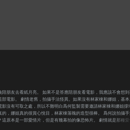
，她盡妻子的本份，照顧我的生活，我盡我的本份，照顧她的生活，
從未停止愛她。我已經很少親自製作禮物給她，因為我們都住在一起
甚麼都失去一定的神秘感。但是挑選節日的禮物，我從不輕率。情人
手錶，偶爾我也會送她一張卡片。聖誕節除了聖誕卡，我也曾用心為
一款特別的巧克力。 我一直都對身邊的女性朋友說：『如果他愛妳，
說甚麼，做甚麼，妳都會自然而然感受到他的愛意，因為他如果真的
，他會千方百計讓妳知道他愛妳。如果妳跟他在一起，感受不到他的
，只有兩個可能性。一，他根本就不愛妳。二，他愛妳的方式不是妳
，所以妳感受不到他的愛意。無論是哪一種可能性，妳都要好好考慮
是否值得妳等下去。』 ---
晚陪朋友去看紙月亮。 如果不是答應陪朋友看電影，我應該不會想到
這部電影。 劇情老舊，拍攝手法怪異。如果沒有林家棟和娜姐，基本
電影沒有可取之處，所以不難明白爲何監製需要邀請林家棟和娜姐撐
真的，娜姐真的很賞心悅目，林家棟落魄的造型很棒。 爲何說拍攝手
？這原本是一部愛情片，但是有幾幕拍的像恐怖片。 劇情就是那種愛
過麪包的老舊故事。 我想寫到這裏，大家都明白爲何我會寫一篇關於