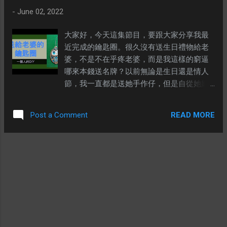
是年輕人，雖然沒有親眼看過這段歷史，但
-
June 02, 2022
並不表示它沒有發生過。作為年輕人更加需
要了解這段歷史，了解自由並不必然。如果
大家好，今天這集節目，要跟大家分享我最
今天妳輕易放下妳自由的權利，日後妳可能
近完成的鑰匙圈。很久沒有送生日禮物給老
需要用生命與鮮血來爭取。 有年輕人對我
婆，不是不在乎疼老婆，而是我這樣的窮逼
說：為甚麼還要去投票？這麼爛的政府，還
哪來本錢送名牌？以前無論是生日還是情人
會奪權。 我不否認我國的政治體系很糟糕
節，我一直都是送她手作仔，但是自從她嫁
（所以我才呼籲大家有能力要逃離，苛政猛
我以後，以前拍拖送的禮物全部都搬回來我
於虎啊！），然而我們有選票在手總比沒有
家了，突然間我家就變得很擁擠，很勉強才
READ MORE
Post a Comment
好。當年1989年6月4號的學生，在天安門的
找到地方放置那些禮物。所以結婚以後，生
其中一樣訴求就是民主。他們付出生命與鮮
日、結婚紀念日、情人節等等，通常就是好
血都沒爭取到，而我們生來就有，為甚麼不
好吃一餐，甚少送對方禮物。不過最近老婆
珍惜呢？ 如果看到這裡，無論妳是多少歲，
說要一個鑰匙圈，她要有貓頭鷹的圖案。於
還是覺得天安門事件與你無關，那我只能送
是心血來潮就弄了這個鑰匙圈給她。不過只
妳這首詩，這首德國信義宗牧師馬丁·尼莫拉
是一個鑰匙圈，我也不會要浪費大家的時
於二戰後1946年以德文寫成的一篇懺悔詩。
間，觀看我今天的視頻。製作今天的視頻，
※ 起初，納粹抓共產黨人的時候， 我沉默，
最主要就是讓那些在鐳射切割機和3d列印機
因為我不是共產黨人。 當他們抓社會民主主
之間掙扎的朋友有一個參考。因為我剛好製