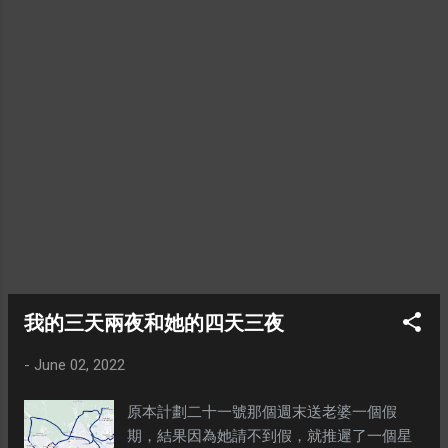
義者的時候， 我沉默，因為我不是社會民主
作了三個版本。一個版本是鐳射切割機，一
主義者。 當他們抓工會成員的時候， 我沉
個版本是3D列印，還有送給老婆的版本。好
默，因為我不是工會成員。 當他們抓猶太人
了，我不要再浪費大家的時間了，我們直接
的時候， 我沉默，因為我不是猶太人。 最後
看視頻吧。 ---
當他們來抓我時， 再也沒有人站起來為我說
話了。 ※ 如果我死後有墓位，請把這首詩刻
在墓碑上，其他的文字都不需要。 --- 照片和
資料來源： 星洲日報 ...
我的三天兩夜和她的四天三夜
-
June 02, 2022
原本計劃二十一號那個週末送老婆一個假
期，結果因為她請不到假，就推遲了一個星