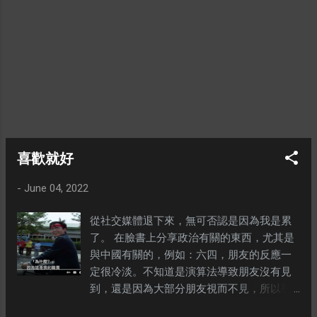
行來躲過雷達。也不能靠雷達、衛星來定位
和攻擊敵人，只能深入虎穴肉搏。最後還要
來一段第四代戰機大戰第五代戰機的戲碼，
由於科技不如敵人，就只能靠飛行員的技術
致勝。 整體來說，是我近幾年覺得比較人性
化，比較貼地的電影。自從無限戰爭以後，
我就告訴自己enough is enough，不能把電
影當電視劇來追。況且科幻片就像毒癮一
樣，每一次只能加大劑量。所以來到無限戰
爭，敵人是拍個響指就可以消滅全宇宙半數
喜歡就好
生物的角色。 希望好萊塢能夠多產出這類型
-
June 04, 2022
的電影而不是單單靠marvel和DC來撐起整個
市場。 ---
從社交媒體退下來，無可否認是因為我是累
了。 在臉書上分享政治有關的東西，尤其是
與中國有關的，例如：六四，朋友的反應一
定很冷淡。不知道是演算法導致朋友沒有見
到，還是因為大部分朋友視而不見，所以導
致演算法也忽略掉我分享關於六四的帖文。