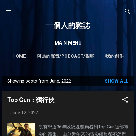
Skip to main content
一個人的雜誌
MAIN MENU
HOME
阿馮的聲音/PODCAST/視頻
我的創作
我所提供的服務
MORE…
輕輕鬆鬆賺錢不難系列
Showing posts from June, 2022
SHOW ALL
P
o
Top Gun：獨行俠
s
t
-
June 12, 2022
s
沒有想過36年以後還能夠看到Top Gun這部電
影的續集。 由於近年來的電影續集都不怎麼