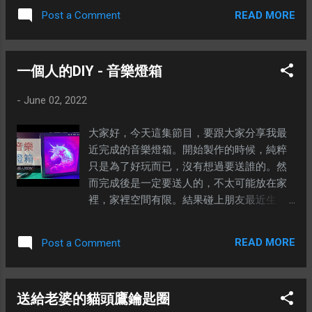
既然都是沒有人看的，寫在這裡跟寫在社交
READ MORE
Post a Comment
媒體是沒有多大的分別。 雖然我是累，但是
我還是有我自己的職責，雖然我沒有影響
力，但是我還是有寫的能力。 1989年，我12
一個人的DIY - 音樂燈箱
歲，雖然對天安門發生坦克碾壓學生的新聞
除了感到恐怖，就沒有其他的感覺，但是這
-
June 02, 2022
不表示8964天安門事件沒有發生過。 沒有想
過在2019年，星洲日報還會做出這樣的報
大家好，今天這集節目，要跟大家分享我最
導。 如果妳跟我一樣，出生在那個年代，對
近完成的音樂燈箱。開始製作的時候，純粹
這段歷史有記憶，妳只需要把這段歷史和記
只是為了好玩而已，沒有想過要送誰的。然
憶傳給妳的孩子就足夠了。 妳可能會問：作
而完成後是一定要送人的，不太可能放在家
為一個外國人，為何要哀悼天安門事件？那
裡，家裡空間有限。結果碰上朋友最近生
是中國人的事情。 沒錯，那是中國人的事
日，想不到要送她甚麼生日禮物，所以連夜
情，然而在中國已經沒有辦法哀悼這事件。
趕工把它完成送給朋友。 ---
我們經常開玩笑說：在中國的日曆上，六月
READ MORE
Post a Comment
是沒有四號的。所以身處在自由國度的我
們，有義務幫忙出聲。 不要把三十三年前的
事情不當一回事，因為歷史總是那麼相似，
送給老婆的貓頭鷹鑰匙圈
懂得歷史就是不想要我們重複歷史。 如果妳