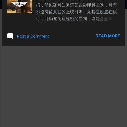
樣，所以雖然知道這部電影即將上映，然而
卻沒有留意它的上映日期，尤其瘟疫還在橫
行，能夠避免這種密閉空間，還是會盡量避
免。 後來聽說外界對這部電影的評價很高，
於是就拉了老婆陪我看半夜場。 看完以後終
READ MORE
Post a Comment
於知道為何它的評價那麼高。 首先它的fan
service做的不錯，有不少致敬上一集場景，
還有恰當長度的回憶片段，所以這部電影一
定會勾起粉絲們的回憶。 第二，它的編劇不
錯。有感情線、父子情、還有獨行俠成長為
老師、領導的經過。這三條線都有完整的交
代，也可以看到角色們的情感上的掙扎。更
重要的是，拍第一集的時候就沒有想過要埋
下伏線。所以要從第一集的劇情中，找出可
以鋪排出第二集的點，我真的佩服了編劇。
最後當然少不了飛機迷的Dog Fight。為了不
讓電影變成科幻片，編劇刻意讓主角們坐上
第四代戰機，沒有了匿踪就只能高速低空飛