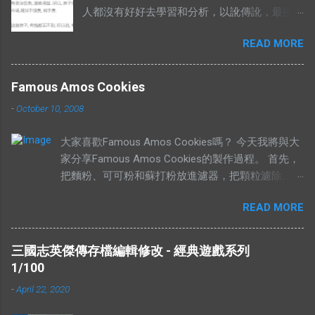
人都沒有好好去學習和分析，以訛傳訛，最後
導致兩句相對的成語，變成了陌路人。 有錢買
READ MORE
不到就是有市無價？ 至於其他人怎樣詮釋這兩
句成語，你們自己Google以下就知道了，我在
這只說重點。 網絡流行的解釋不符合邏輯。 在
Famous Amos Cookies
這兩句成語中，“價”和“市”應該是指同樣的東
-
October 10, 2008
西。可是有些解釋把“有價無市”的“價”，解釋為
高價，而“市”解釋為供應，於是有人就說：“有
大家喜歡Famous Amos Cookies嗎？ 今天我將與大
價無市就是說有人願意出高價，卻沒有供
家分享Famous Amos Cookies的製作過程。 首先，
應。”如果按照這個邏輯，“有市無價”就等於有
把麵粉、可可粉和蘇打粉放進濾器，把顆粒濾除。
供應，卻無高價。如果是這樣解釋的話，就不
然後加入巧克力粒（Chocolate Chip）和核桃
符合經濟學的原理。東西的價格提高，是因為
READ MORE
（Walnut），攪拌均勻，放在一旁待用。 在另外一
需求高過供應，或者供應低過需求。從經濟學
個盤裡，放入菜油、白糖、黃糖和鹽。 用攪拌器把
的角度去看，貨物在供應充足的情況下，價格
材料攪拌均勻。攪拌的時候要注意，攪拌器一定要順
是不應該上揚的。（獨特的馬來西亞經常會有
三國志英傑傳存檔編輯修改 - 經典遊戲系列
時鐘旋轉。 加入香精，繼續攪拌。 加入雞蛋，繼續
發生奇蹟，我們當作特別例子看待） 解釋不合
1/100
攪拌。 當所有材料攪拌均勻以後，我們可以加入之
理 有人解釋說：有市無價，指的是這樣東西很
-
April 22, 2020
前的面紛混合物。 攪拌五分鐘，或者直到麵糰有一
好，大家都想買，但是並沒有人要賣。他舉的
點結實為止。 然後就可以造型，放到烤盤上，放進