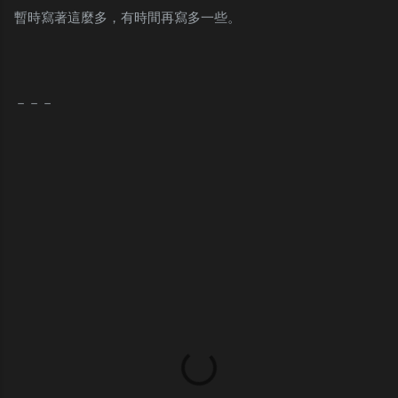
暫時寫著這麼多，有時間再寫多一些。
－－－
C
o
m
m
e
n
t
s