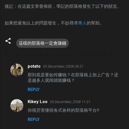
後記：在這篇文章發佈前，學記的部落格發生了以下的狀況。
如果想避免以上的問題發生，不妨尋求
專人
的幫助。
這樣的部落格一定會賺錢
potato
05 December, 2008 09:21
C
那到底是要如何赚钱？在部落格上加上广告？还
o
是越多人观阅就能赚钱？
m
REPLY
m
e
Kikey Loo
05 December, 2008 11:31
n
你很厉害懂得各式各样的部落格平台!!
t
REPLY
s