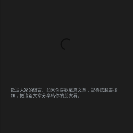
歡迎大家的留言。如果你喜歡這篇文章，記得按臉書按
鈕，把這篇文章分享給你的朋友看。
P
o
s
t
a
C
o