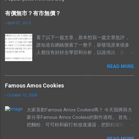
有價無市？有市無價？
-
April 07, 2015
看了以下一篇文章，原本想寫一篇文章批評，
誰知道在網絡搜索了一整子，卻發現原來很多
人都沒有好好去學習和分析，以訛傳訛，最後
導致兩句相對的成語，變成了陌路人。 有錢買
READ MORE
不到就是有市無價？ 至於其他人怎樣詮釋這兩
句成語，你們自己Google以下就知道了，我在
這只說重點。 網絡流行的解釋不符合邏輯。 在
Famous Amos Cookies
這兩句成語中，“價”和“市”應該是指同樣的東
-
October 10, 2008
西。可是有些解釋把“有價無市”的“價”，解釋為
高價，而“市”解釋為供應，於是有人就說：“有
大家喜歡Famous Amos Cookies嗎？ 今天我將與大
價無市就是說有人願意出高價，卻沒有供
家分享Famous Amos Cookies的製作過程。 首先，
應。”如果按照這個邏輯，“有市無價”就等於有
把麵粉、可可粉和蘇打粉放進濾器，把顆粒濾除。
供應，卻無高價。如果是這樣解釋的話，就不
然後加入巧克力粒（Chocolate Chip）和核桃
符合經濟學的原理。東西的價格提高，是因為
READ MORE