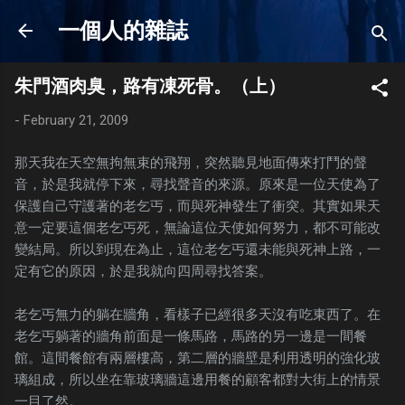
Skip to main content
一個人的雜誌
朱門酒肉臭，路有凍死骨。（上）
-
February 21, 2009
那天我在天空無拘無束的飛翔，突然聽見地面傳來打鬥的聲
音，於是我就停下來，尋找聲音的來源。原來是一位天使為了
保護自己守護著的老乞丐，而與死神發生了衝突。其實如果天
意一定要這個老乞丐死，無論這位天使如何努力，都不可能改
變結局。所以到現在為止，這位老乞丐還未能與死神上路，一
定有它的原因，於是我就向四周尋找答案。
老乞丐無力的躺在牆角，看樣子已經很多天沒有吃東西了。在
老乞丐躺著的牆角前面是一條馬路，馬路的另一邊是一間餐
館。這間餐館有兩層樓高，第二層的牆壁是利用透明的強化玻
璃組成，所以坐在靠玻璃牆這邊用餐的顧客都對大街上的情景
一目了然。