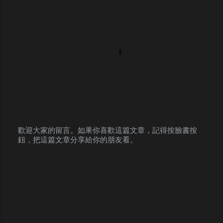
歡迎大家的留言。如果你喜歡這篇文章，記得按臉書按
鈕，把這篇文章分享給你的朋友看。
P
o
s
t
a
C
o
m
m
e