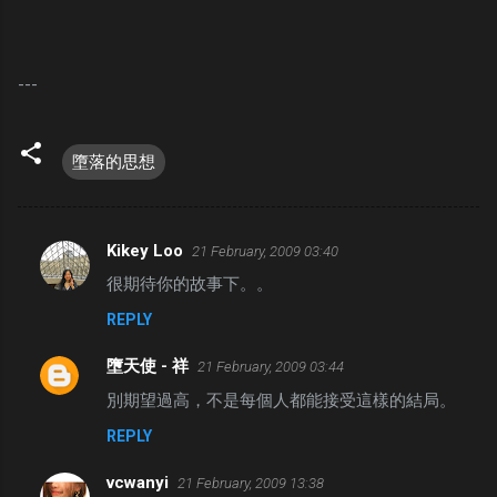
---
墮落的思想
Kikey Loo
21 February, 2009 03:40
C
很期待你的故事下。。
o
REPLY
m
m
墮天使 - 祥
21 February, 2009 03:44
e
別期望過高，不是每個人都能接受這樣的結局。
n
REPLY
t
s
vcwanyi
21 February, 2009 13:38