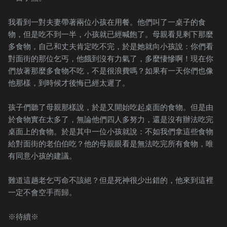
我看到一對夫妻帶著兩位小孩在用餐。他們叫了一桌子的食
物，但是吃不到一半，小孩就已經喊飽了。母親看見剩下那麼
多食物，自己和丈夫肯定吃不完，於是她就向小孩說：你們看
對面街的那位乞丐，他餓到沒有力氣了，多麼悽慘啊！現在你
們放著那麼多食物不吃，不是很浪費嗎？如果有一天你們也像
他那樣，到時候才後悔已經太遲了。
孩子們聽了母親那樣說，於是又開始吃起桌面的食物。但是由
於食物實在太多了，無論他們四人多努力，還是沒有辦法吃完
桌面上的食物。於是其中一位小孩就說：不如我們拿這些食物
給對面街的老伯伯吃？他的母親眼看是無法吃完所有食物，唯
有同意小孩的建議。
難道這趟老乞丐命不該絕？但是死神很少出錯的，他來到這裡
一定不會空手而歸。
※待續※