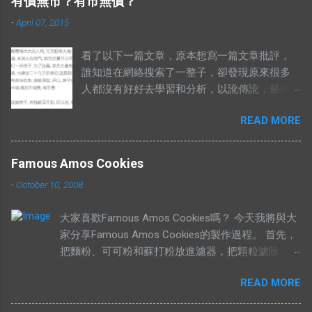
有價無市？有市無價？
-
April 07, 2015
看了以下一篇文章，原本想寫一篇文章批評，
誰知道在網絡搜索了一整子，卻發現原來很多
人都沒有好好去學習和分析，以訛傳訛，最後
導致兩句相對的成語，變成了陌路人。 有錢買
READ MORE
不到就是有市無價？ 至於其他人怎樣詮釋這兩
句成語，你們自己Google以下就知道了，我在
這只說重點。 網絡流行的解釋不符合邏輯。 在
Famous Amos Cookies
這兩句成語中，“價”和“市”應該是指同樣的東
-
October 10, 2008
西。可是有些解釋把“有價無市”的“價”，解釋為
高價，而“市”解釋為供應，於是有人就說：“有
大家喜歡Famous Amos Cookies嗎？ 今天我將與大
價無市就是說有人願意出高價，卻沒有供
家分享Famous Amos Cookies的製作過程。 首先，
應。”如果按照這個邏輯，“有市無價”就等於有
把麵粉、可可粉和蘇打粉放進濾器，把顆粒濾除。
供應，卻無高價。如果是這樣解釋的話，就不
然後加入巧克力粒（Chocolate Chip）和核桃
符合經濟學的原理。東西的價格提高，是因為
READ MORE
（Walnut），攪拌均勻，放在一旁待用。 在另外一
需求高過供應，或者供應低過需求。從經濟學
個盤裡，放入菜油、白糖、黃糖和鹽。 用攪拌器把
的角度去看，貨物在供應充足的情況下，價格