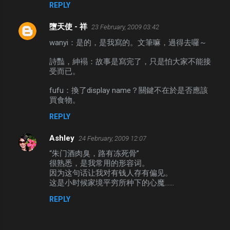
REPLY
墮天使 - 祥
23 February, 2009 03:42
wanyi：是的，是我寫的。文筆嘛，過得去囉～
詩豔，紳褟：故事是寫完了，只是怕大家不能接
受而已。
fufu：換了display name？關鍵不在於是否應該
買食物。
REPLY
Ashley
24 February, 2009 12:07
“朱门酒肉臭，路有冻死骨”
很熟悉，是我常用的形容词。
因为这句话让我对有钱人存有偏见。
这是小时候家境平穷所种下的心魔……
REPLY