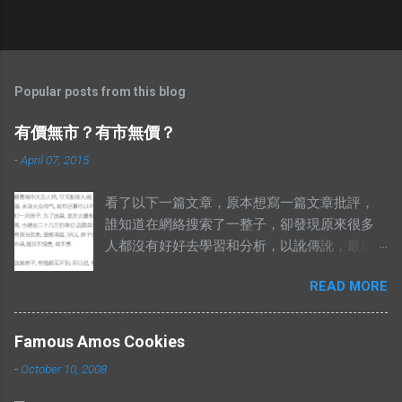
Popular posts from this blog
有價無市？有市無價？
-
April 07, 2015
看了以下一篇文章，原本想寫一篇文章批評，
誰知道在網絡搜索了一整子，卻發現原來很多
人都沒有好好去學習和分析，以訛傳訛，最後
導致兩句相對的成語，變成了陌路人。 有錢買
READ MORE
不到就是有市無價？ 至於其他人怎樣詮釋這兩
句成語，你們自己Google以下就知道了，我在
這只說重點。 網絡流行的解釋不符合邏輯。 在
Famous Amos Cookies
這兩句成語中，“價”和“市”應該是指同樣的東
-
October 10, 2008
西。可是有些解釋把“有價無市”的“價”，解釋為
高價，而“市”解釋為供應，於是有人就說：“有