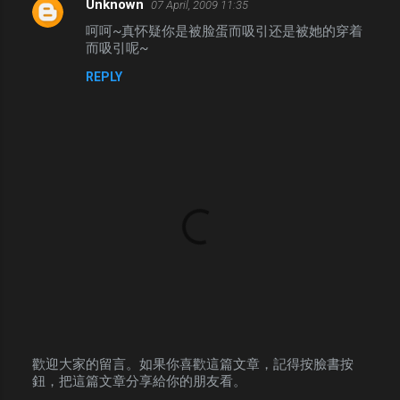
Unknown
07 April, 2009 11:35
e
呵呵~真怀疑你是被脸蛋而吸引还是被她的穿着
n
而吸引呢~
t
REPLY
s
歡迎大家的留言。如果你喜歡這篇文章，記得按臉書按
鈕，把這篇文章分享給你的朋友看。
P
o