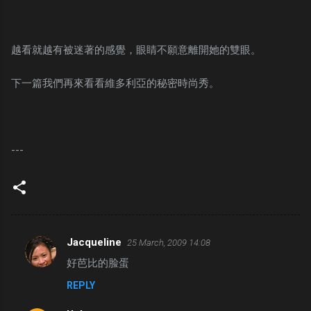
越看就越有被迷著的感覺，眼睛不願意離開她的雙眼。
下一篇我們再來看看維多利亞的秘密時尚秀。
---
Jacqueline
25 March, 2009 14:08
C
好芭比的脸蛋
o
REPLY
m
m