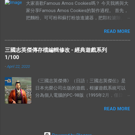
大家喜歡Famous Amos Cookies嗎？ 今天我將與大
價無市就是說有人願意出高價，卻沒有供
家分享Famous Amos Cookies的製作過程。 首先，
應。”如果按照這個邏輯，“有市無價”就等於有
把麵粉、可可粉和蘇打粉放進濾器，把顆粒濾除。
供應，卻無高價。如果是這樣解釋的話，就不
然後加入巧克力粒（Chocolate Chip）和核桃
符合經濟學的原理。東西的價格提高，是因為
READ MORE
（Walnut），攪拌均勻，放在一旁待用。 在另外一
需求高過供應，或者供應低過需求。從經濟學
個盤裡，放入菜油、白糖、黃糖和鹽。 用攪拌器把
的角度去看，貨物在供應充足的情況下，價格
材料攪拌均勻。攪拌的時候要注意，攪拌器一定要順
是不應該上揚的。（獨特的馬來西亞經常會有
三國志英傑傳存檔編輯修改 - 經典遊戲系列
時鐘旋轉。 加入香精，繼續攪拌。 加入雞蛋，繼續
發生奇蹟，我們當作特別例子看待） 解釋不合
1/100
攪拌。 當所有材料攪拌均勻以後，我們可以加入之
理 有人解釋說：有市無價，指的是這樣東西很
-
April 22, 2020
前的面紛混合物。 攪拌五分鐘，或者直到麵糰有一
好，大家都想買，但是並沒有人要賣。他舉的
點結實為止。 然後就可以造型，放到烤盤上，放進
例子是：一個地方的二手屋很好大家都想買，
《三國志英傑傳》（日語：三國志英傑伝）是
烤箱裡烤。時間的長短，需要視餅乾的大小的定。像
可是住在那的人都不想賣。你有見過搶手的貨
日本光榮公司出版的遊戲，根據遊戲系統可以
一下的大小，時間需要比較長。 像下面這個形狀，
物，沒有供應的嗎？ 2012年9月，侯志強（上水
分為個人電腦的PC-98版（1995年2月，僅日
需要的時間比較短。 這個就是完成品，希望妳們會
鄉委會主席，北區區議員）曾說過一句話：“你
版）、MS-DOS版、WINDOWS版和遊戲機的
喜歡。 由於這個曲奇的食譜是商業機密（我母親每
畀夠錢我，祠堂都可以畀咗你。”身為華人，我
READ MORE
SFC版、PS版、SS版、及隨後的GBA版兩類。
年都有做來賣），所以我不方便在這裡公開。有興趣
們都知道祠堂的崇高地位，他卻說只要價錢
三國志英傑傳的五個存檔為：MSAVE0.R3S，
的朋友，不妨電郵我，我會寄上完整的食譜。 今天
對，他不介意賣給你。 所以你會認為很多人搶
MSAVE1.R3S，MSAVE2.R3S，MSAVE3.R3S，
是妳的生日，我知道我沒有那個緣分，未能夠親手送
著購買的東西，會完全沒有人願意賣？ ※ 我認
MSAVE4.R3S。 存檔可以用Hex Editor編輯。
上這些我親手製作的禮物給妳。唯有送上我最真誠的