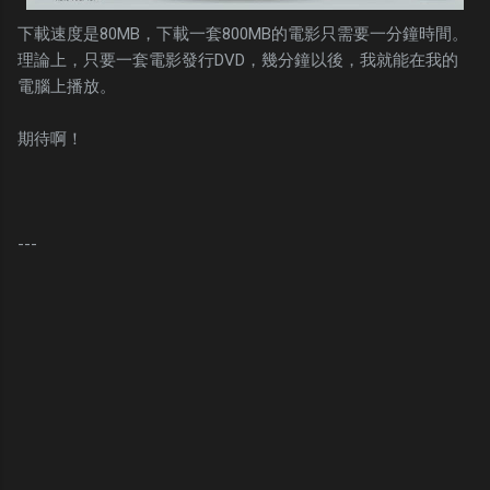
下載速度是80MB，下載一套800MB的電影只需要一分鐘時間。
理論上，只要一套電影發行DVD，幾分鐘以後，我就能在我的
電腦上播放。
期待啊！
---
C
o
m
m
e