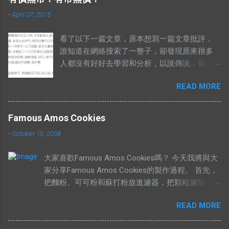
-
April 07, 2015
看了以下一篇文章，原本想寫一篇文章批評，
誰知道在網絡搜索了一整子，卻發現原來很多
人都沒有好好去學習和分析，以訛傳訛，最後
導致兩句相對的成語，變成了陌路人。 有錢買
READ MORE
不到就是有市無價？ 至於其他人怎樣詮釋這兩
句成語，你們自己Google以下就知道了，我在
這只說重點。 網絡流行的解釋不符合邏輯。 在
Famous Amos Cookies
這兩句成語中，“價”和“市”應該是指同樣的東
-
October 10, 2008
西。可是有些解釋把“有價無市”的“價”，解釋為
高價，而“市”解釋為供應，於是有人就說：“有
大家喜歡Famous Amos Cookies嗎？ 今天我將與大
價無市就是說有人願意出高價，卻沒有供
家分享Famous Amos Cookies的製作過程。 首先，
應。”如果按照這個邏輯，“有市無價”就等於有
把麵粉、可可粉和蘇打粉放進濾器，把顆粒濾除。
供應，卻無高價。如果是這樣解釋的話，就不
然後加入巧克力粒（Chocolate Chip）和核桃
符合經濟學的原理。東西的價格提高，是因為
READ MORE
（Walnut），攪拌均勻，放在一旁待用。 在另外一
需求高過供應，或者供應低過需求。從經濟學
個盤裡，放入菜油、白糖、黃糖和鹽。 用攪拌器把
的角度去看，貨物在供應充足的情況下，價格