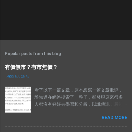
Popular posts from this blog
有價無市？有市無價？
-
April 07, 2015
看了以下一篇文章，原本想寫一篇文章批評，
誰知道在網絡搜索了一整子，卻發現原來很多
人都沒有好好去學習和分析，以訛傳訛，最後
導致兩句相對的成語，變成了陌路人。 有錢買
READ MORE
不到就是有市無價？ 至於其他人怎樣詮釋這兩
句成語，你們自己Google以下就知道了，我在