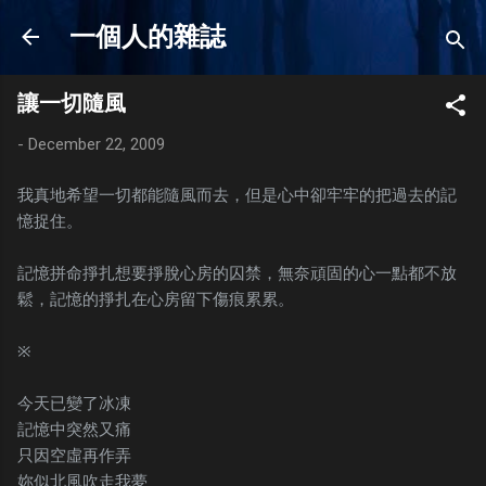
Skip to main content
一個人的雜誌
讓一切隨風
-
December 22, 2009
我真地希望一切都能隨風而去，但是心中卻牢牢的把過去的記
憶捉住。
記憶拼命掙扎想要掙脫心房的囚禁，無奈頑固的心一點都不放
鬆，記憶的掙扎在心房留下傷痕累累。
※
今天已變了冰凍
記憶中突然又痛
只因空虛再作弄
妳似北風吹走我夢