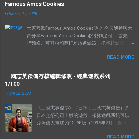
這只說重點。 網絡流行的解釋不符合邏輯。 在
Famous Amos Cookies
這兩句成語中，“價”和“市”應該是指同樣的東
-
October 10, 2008
西。可是有些解釋把“有價無市”的“價”，解釋為
高價，而“市”解釋為供應，於是有人就說：“有
大家喜歡Famous Amos Cookies嗎？ 今天我將與大
價無市就是說有人願意出高價，卻沒有供
家分享Famous Amos Cookies的製作過程。 首先，
應。”如果按照這個邏輯，“有市無價”就等於有
把麵粉、可可粉和蘇打粉放進濾器，把顆粒濾除。
供應，卻無高價。如果是這樣解釋的話，就不
然後加入巧克力粒（Chocolate Chip）和核桃
符合經濟學的原理。東西的價格提高，是因為
READ MORE
（Walnut），攪拌均勻，放在一旁待用。 在另外一
需求高過供應，或者供應低過需求。從經濟學
個盤裡，放入菜油、白糖、黃糖和鹽。 用攪拌器把
的角度去看，貨物在供應充足的情況下，價格
材料攪拌均勻。攪拌的時候要注意，攪拌器一定要順
是不應該上揚的。（獨特的馬來西亞經常會有
三國志英傑傳存檔編輯修改 - 經典遊戲系列
時鐘旋轉。 加入香精，繼續攪拌。 加入雞蛋，繼續
發生奇蹟，我們當作特別例子看待） 解釋不合
1/100
攪拌。 當所有材料攪拌均勻以後，我們可以加入之
理 有人解釋說：有市無價，指的是這樣東西很
-
April 22, 2020
前的面紛混合物。 攪拌五分鐘，或者直到麵糰有一
好，大家都想買，但是並沒有人要賣。他舉的
點結實為止。 然後就可以造型，放到烤盤上，放進
例子是：一個地方的二手屋很好大家都想買，
《三國志英傑傳》（日語：三國志英傑伝）是
烤箱裡烤。時間的長短，需要視餅乾的大小的定。像
可是住在那的人都不想賣。你有見過搶手的貨
日本光榮公司出版的遊戲，根據遊戲系統可以
一下的大小，時間需要比較長。 像下面這個形狀，
物，沒有供應的嗎？ 2012年9月，侯志強（上水
分為個人電腦的PC-98版（1995年2月，僅日
需要的時間比較短。 這個就是完成品，希望妳們會
鄉委會主席，北區區議員）曾說過一句話：“你
版）、MS-DOS版、WINDOWS版和遊戲機的
喜歡。 由於這個曲奇的食譜是商業機密（我母親每
畀夠錢我，祠堂都可以畀咗你。”身為華人，我
READ MORE
SFC版、PS版、SS版、及隨後的GBA版兩類。