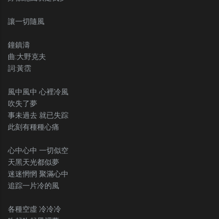
讓一切隨風
鐘鎮濤
曲:大野克夫
詞:黃霑
風中風中 心裡冷風
吹失了夢
事未過去 就已失踪
此刻有種種心痛
心中心中 一切似空
天黑天光都似夢
迷迷惘惘 聚滿心中
追踪一片冷的風
各種空虛 冷冷冷