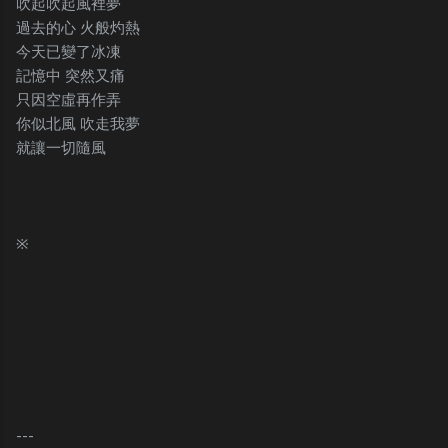
吹起吹起風裡夢
過去的心 火般灼熱
今天已變了冰凍
記憶中 突然又痛
只因空虛再作弄
你似北風 吹走我夢
就讓一切隨風
※
---