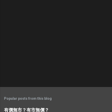
n
t
Popular posts from this blog
有價無市？有市無價？