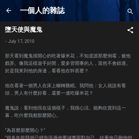
Skip to main content
一個人的雜誌
墮天使與魔鬼
-
July 17, 2010
那天看到魔鬼很開心的吃著爆米花，不知道誰那麼倒霉，被他
戲弄。像我這樣遊手好閒，愛多管閒事的人，當然不會錯過。
於是我來到他的身邊，看看他在幹甚麼？
他在看著一個男人在床上輾轉難眠。我問他：女人就說有看
頭，男人有什麼好看，還要一邊吃爆米花？
魔鬼說：看到他現在這個樣子，我很心涼。能夠欣賞到這一
幕，吃什麼我都那麼開心。
“為甚麼那麼開心？”
“很多年前我就已經告訴過他要誠實面對自己，結果他只聽他的