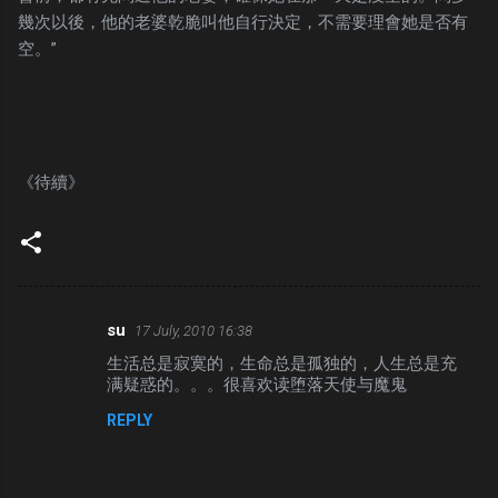
幾次以後，他的老婆乾脆叫他自行決定，不需要理會她是否有
空。”
《待續》
su
17 July, 2010 16:38
C
生活总是寂寞的，生命总是孤独的，人生总是充
o
满疑惑的。。。很喜欢读堕落天使与魔鬼
m
REPLY
m
e
n