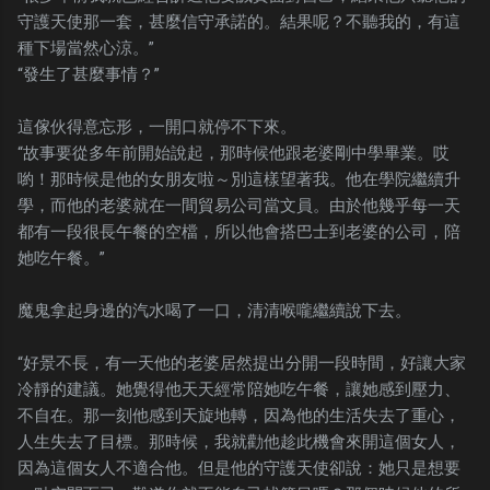
守護天使那一套，甚麼信守承諾的。結果呢？不聽我的，有這
種下場當然心涼。”
“發生了甚麼事情？”
這傢伙得意忘形，一開口就停不下來。
“故事要從多年前開始說起，那時候他跟老婆剛中學畢業。哎
喲！那時候是他的女朋友啦～別這樣望著我。他在學院繼續升
學，而他的老婆就在一間貿易公司當文員。由於他幾乎每一天
都有一段很長午餐的空檔，所以他會搭巴士到老婆的公司，陪
她吃午餐。”
魔鬼拿起身邊的汽水喝了一口，清清喉嚨繼續說下去。
“好景不長，有一天他的老婆居然提出分開一段時間，好讓大家
冷靜的建議。她覺得他天天經常陪她吃午餐，讓她感到壓力、
不自在。那一刻他感到天旋地轉，因為他的生活失去了重心，
人生失去了目標。那時候，我就勸他趁此機會來開這個女人，
因為這個女人不適合他。但是他的守護天使卻說：她只是想要