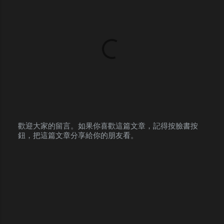
t
s
歡迎大家的留言。如果你喜歡這篇文章，記得按臉書按
鈕，把這篇文章分享給你的朋友看。
P
o
s
t
a
C
o
m
m
e