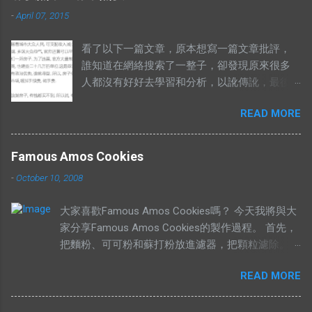
-
April 07, 2015
看了以下一篇文章，原本想寫一篇文章批評，
誰知道在網絡搜索了一整子，卻發現原來很多
人都沒有好好去學習和分析，以訛傳訛，最後
導致兩句相對的成語，變成了陌路人。 有錢買
READ MORE
不到就是有市無價？ 至於其他人怎樣詮釋這兩
句成語，你們自己Google以下就知道了，我在
這只說重點。 網絡流行的解釋不符合邏輯。 在
Famous Amos Cookies
這兩句成語中，“價”和“市”應該是指同樣的東
-
October 10, 2008
西。可是有些解釋把“有價無市”的“價”，解釋為
高價，而“市”解釋為供應，於是有人就說：“有
大家喜歡Famous Amos Cookies嗎？ 今天我將與大
價無市就是說有人願意出高價，卻沒有供
家分享Famous Amos Cookies的製作過程。 首先，
應。”如果按照這個邏輯，“有市無價”就等於有
把麵粉、可可粉和蘇打粉放進濾器，把顆粒濾除。
供應，卻無高價。如果是這樣解釋的話，就不
然後加入巧克力粒（Chocolate Chip）和核桃
符合經濟學的原理。東西的價格提高，是因為
READ MORE
（Walnut），攪拌均勻，放在一旁待用。 在另外一
需求高過供應，或者供應低過需求。從經濟學
個盤裡，放入菜油、白糖、黃糖和鹽。 用攪拌器把
的角度去看，貨物在供應充足的情況下，價格
材料攪拌均勻。攪拌的時候要注意，攪拌器一定要順