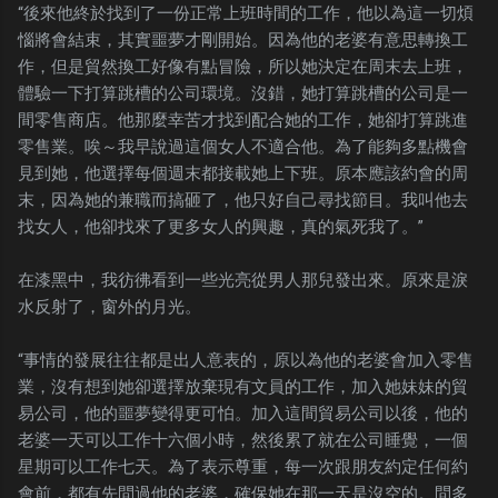
“後來他終於找到了一份正常上班時間的工作，他以為這一切煩
惱將會結束，其實噩夢才剛開始。因為他的老婆有意思轉換工
作，但是貿然換工好像有點冒險，所以她決定在周末去上班，
體驗一下打算跳槽的公司環境。沒錯，她打算跳槽的公司是一
間零售商店。他那麼幸苦才找到配合她的工作，她卻打算跳進
零售業。唉～我早說過這個女人不適合他。為了能夠多點機會
見到她，他選擇每個週末都接載她上下班。原本應該約會的周
末，因為她的兼職而搞砸了，他只好自己尋找節目。我叫他去
找女人，他卻找來了更多女人的興趣，真的氣死我了。”
在漆黑中，我彷彿看到一些光亮從男人那兒發出來。原來是淚
水反射了，窗外的月光。
“事情的發展往往都是出人意表的，原以為他的老婆會加入零售
業，沒有想到她卻選擇放棄現有文員的工作，加入她妹妹的貿
易公司，他的噩夢變得更可怕。加入這間貿易公司以後，他的
老婆一天可以工作十六個小時，然後累了就在公司睡覺，一個
星期可以工作七天。為了表示尊重，每一次跟朋友約定任何約
會前，都有先問過他的老婆，確保她在那一天是沒空的。問多