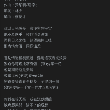
作曲：黃耀明/蔡德才
填詞：林夕
編曲：蔡德才
你以目光感受 浪漫寧靜宇宙
總不及兩手 輕輕滿身漫游
再見日光之後 欲望融掉以後
那表情會否 同樣溫柔
意亂情迷極易流逝 難耐這夜春光浪費
難道你可遮掩著身體 (來)分享一切
愈是期待愈是美麗
來讓這夜(乍現)春光代替
難道要等青春全枯萎 至得到一切
(難道要等一千零一世才互相安慰)
你我在等天亮 或在沉默醞釀
以嘴唇揭開 講不了的遐想