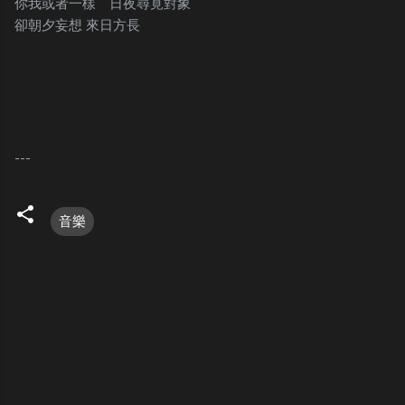
你我或者一樣 日夜尋覓對象
卻朝夕妄想 來日方長
---
音樂
C
o
m
m
e
n