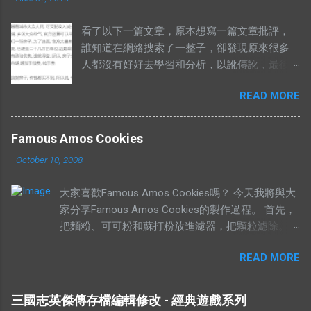
看了以下一篇文章，原本想寫一篇文章批評，
誰知道在網絡搜索了一整子，卻發現原來很多
人都沒有好好去學習和分析，以訛傳訛，最後
導致兩句相對的成語，變成了陌路人。 有錢買
READ MORE
不到就是有市無價？ 至於其他人怎樣詮釋這兩
句成語，你們自己Google以下就知道了，我在
這只說重點。 網絡流行的解釋不符合邏輯。 在
Famous Amos Cookies
這兩句成語中，“價”和“市”應該是指同樣的東
-
October 10, 2008
西。可是有些解釋把“有價無市”的“價”，解釋為
高價，而“市”解釋為供應，於是有人就說：“有
大家喜歡Famous Amos Cookies嗎？ 今天我將與大
價無市就是說有人願意出高價，卻沒有供
家分享Famous Amos Cookies的製作過程。 首先，
應。”如果按照這個邏輯，“有市無價”就等於有
把麵粉、可可粉和蘇打粉放進濾器，把顆粒濾除。
供應，卻無高價。如果是這樣解釋的話，就不
然後加入巧克力粒（Chocolate Chip）和核桃
符合經濟學的原理。東西的價格提高，是因為
READ MORE
（Walnut），攪拌均勻，放在一旁待用。 在另外一
需求高過供應，或者供應低過需求。從經濟學
個盤裡，放入菜油、白糖、黃糖和鹽。 用攪拌器把
的角度去看，貨物在供應充足的情況下，價格
材料攪拌均勻。攪拌的時候要注意，攪拌器一定要順
是不應該上揚的。（獨特的馬來西亞經常會有
三國志英傑傳存檔編輯修改 - 經典遊戲系列
時鐘旋轉。 加入香精，繼續攪拌。 加入雞蛋，繼續