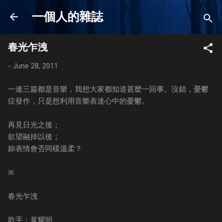
Skip to main content
一個人的雜誌
春光乍洩
-
June 28, 2011
一連三篇都是音樂，我想大家都知道甚麼一回事。沒錯，憂鬱
症發作，只是想利用音樂表達心中的憂鬱。
再見日光之後；
欲望融掉以後；
妳表情會否同樣溫柔？
※
春光乍洩
歌手：黃耀明