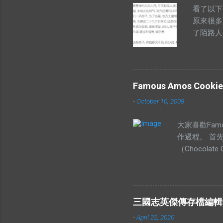
看了以下
原來很多
了陌路人
己Goo
句成語中
釋為高價
卻沒有供
Famous Amos Cookie
樣解釋的
-
October 10, 2008
者供應低
上揚的。
大家喜歡Famou
理 有人
作過程。 首
賣。他舉
（Chocol
賣。你有
放入菜油、白
席，北區
定要順時鐘旋
我們都知
以後，我們可
很多人搶
然後就可以造
價”這兩
三國志英傑傳存檔編輯修改
像一下的大小
的“價”
-
April 22, 2020
成品，希望妳