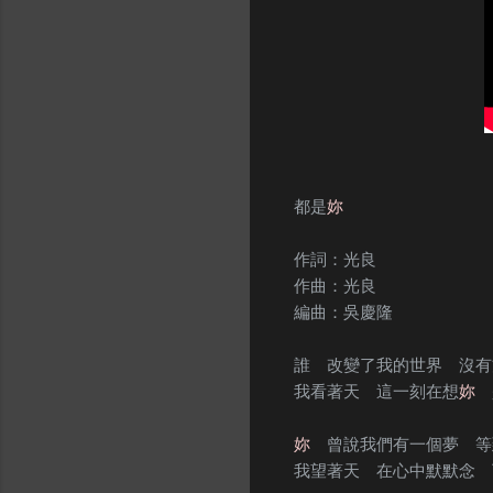
都是
妳
作詞：光良
作曲：光良
編曲：吳慶隆
誰 改變了我的世界 沒有
我看著天 這一刻在想
妳
妳
曾說我們有一個夢 等
我望著天 在心中默默念 