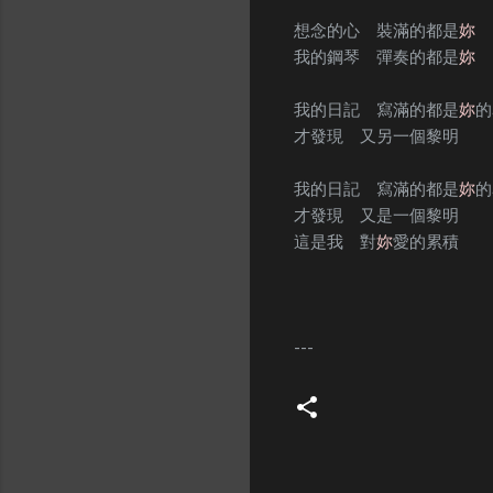
想念的心 裝滿的都是
妳
我的鋼琴 彈奏的都是
妳
我的日記 寫滿的都是
妳
的
才發現 又另一個黎明
我的日記 寫滿的都是
妳
的
才發現 又是一個黎明
這是我 對
妳
愛的累積
---
C