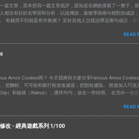
一篇文章，原本想寫一篇文章批評，誰知道在網絡搜索了一整子，
人都沒有好好去學習和分析，以訛傳訛，最後導致兩句相對的成語
。 有錢買不到就是有市無價？ 至於其他人怎樣詮釋這兩句成語，你
gle以下就知道了，我在這只說重點。 網絡流行的解釋不符合邏輯。 在
READ 
，“價”和“市”應該是指同樣的東西。可是有些解釋把“有價無市”的“價”
，而“市”解釋為供應，於是有人就說：“有價無市就是說有人願意出
應。”如果按照這個邏輯，“有市無價”就等於有供應，卻無高價。如
s
話，就不符合經濟學的原理。東西的價格提高，是因為需求高過供
過需求。從經濟學的角度去看，貨物在供應充足的情況下，價格是
（獨特的馬來西亞經常會有發生奇蹟，我們當作特別例子看待） 解
s Amos Cookies嗎？ 今天我將與大家分享Famous Amos Cooki
解釋說：有市無價，指的是這樣東西很好，大家都想買，但是並沒有
先，把麵粉、可可粉和蘇打粉放進濾器，把顆粒濾除。 然後加入巧克
的例子是：一個地方的二手屋很好大家都想買，可是住在那的人都
ate Chip）和核桃（Walnut），攪拌均勻，放在一旁待用。 在另外一個
見過搶手的貨物，沒有供應的嗎？ 2012年9月，侯志強（上水鄉委
糖、黃糖和鹽。 用攪拌器把材料攪拌均勻。攪拌的時候要注意，攪
區議員）曾說過一句話：“你畀夠錢我，祠堂都可以畀咗你。”身為華
READ 
轉。 加入香精，繼續攪拌。 加入雞蛋，繼續攪拌。 當所有材料攪拌
道祠堂的崇高地位，他卻說只要價錢對，他不介意賣給你。 所以你
以加入之前的面紛混合物。 攪拌五分鐘，或者直到麵糰有一點結實
著購買的東西，會完全沒有人願意賣？ ※ 我認為“有價無市”和“有市
型，放到烤盤上，放進烤箱裡烤。時間的長短，需要視餅乾的大小的
句成語，應該這樣詮釋。 由於這兩句成語是相對的，所以在這兩句成
 - 經典遊戲系列 1/100
，時間需要比較長。 像下面這個形狀，需要的時間比較短。 這個就
應該是價錢，也就是人們口中的價值。而“市”應該是指市場，也是需求。
們會喜歡。 由於這個曲奇的食譜是商業機密（我母親每年都有做來