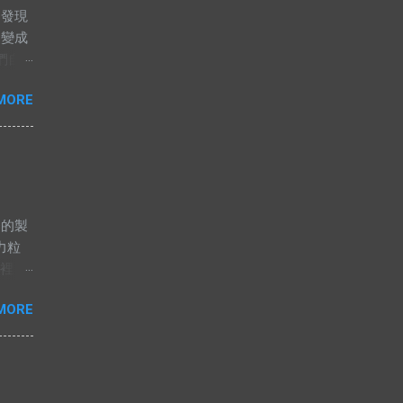
卻發現
，變成
們自
這兩
MORE
，解
高價，
果是這
應，或
不應該
釋不合
es的製
人要
力粒
不想
盤裡，
會主
拌器一
人，
MORE
均勻
會認為
為止。
無
定。
語中
是完
 “有
賣），