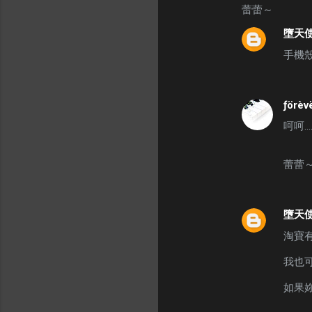
蕾蕾～
m
墮天使
e
n
手機
t
s
ƒörèv
呵呵…
蕾蕾
墮天使
淘寶有
我也
如果