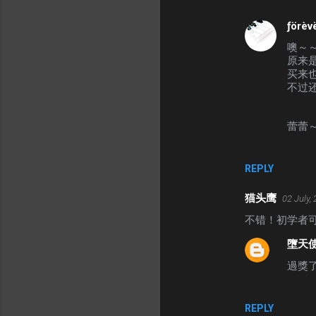
ƒörèv
噢～
原来
买来也
不过还
蕾蕾
REPLY
猫头鹰
02 July,
不错！初学者
墮天使
過獎
REPLY