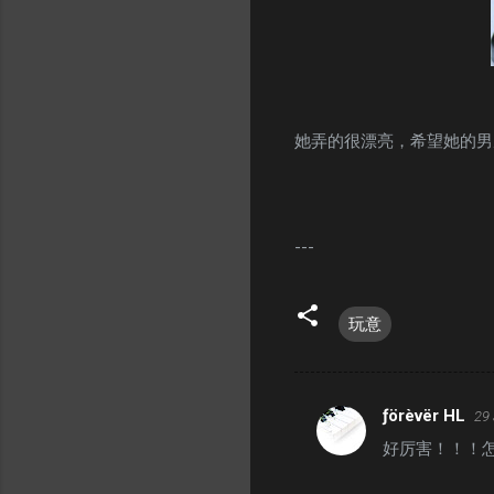
她弄的很漂亮，希望她的男
---
玩意
ƒörèvër HL
29 
C
好厉害！！！怎
o
m