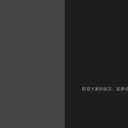
歡迎大家的留言。如果
P
o
s
t
a
C
o