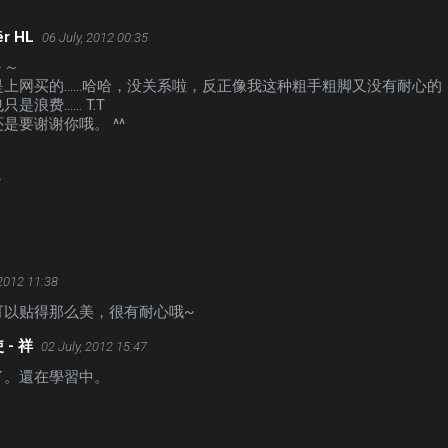
ër HL
06 July, 2012 00:35
～～
是上网买的……哈哈，没关系啦，反正像我这种粗手粗脚又没有耐心的
只是浪费…… T.T
是要谢谢你哦。 ^^
～
 2012 11:38
可以贴得那么美，很有耐心哦~
 - 祥
02 July, 2012 15:47
了。還在學習中。