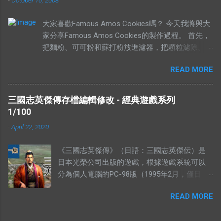
西。可是有些解釋把“有價無市”的“價”，解釋為
高價，而“市”解釋為供應，於是有人就說：“有
大家喜歡Famous Amos Cookies嗎？ 今天我將與大
價無市就是說有人願意出高價，卻沒有供
家分享Famous Amos Cookies的製作過程。 首先，
應。”如果按照這個邏輯，“有市無價”就等於有
把麵粉、可可粉和蘇打粉放進濾器，把顆粒濾除。
供應，卻無高價。如果是這樣解釋的話，就不
然後加入巧克力粒（Chocolate Chip）和核桃
符合經濟學的原理。東西的價格提高，是因為
READ MORE
（Walnut），攪拌均勻，放在一旁待用。 在另外一
需求高過供應，或者供應低過需求。從經濟學
個盤裡，放入菜油、白糖、黃糖和鹽。 用攪拌器把
的角度去看，貨物在供應充足的情況下，價格
材料攪拌均勻。攪拌的時候要注意，攪拌器一定要順
是不應該上揚的。（獨特的馬來西亞經常會有
三國志英傑傳存檔編輯修改 - 經典遊戲系列
時鐘旋轉。 加入香精，繼續攪拌。 加入雞蛋，繼續
發生奇蹟，我們當作特別例子看待） 解釋不合
1/100
攪拌。 當所有材料攪拌均勻以後，我們可以加入之
理 有人解釋說：有市無價，指的是這樣東西很
-
April 22, 2020
前的面紛混合物。 攪拌五分鐘，或者直到麵糰有一
好，大家都想買，但是並沒有人要賣。他舉的
點結實為止。 然後就可以造型，放到烤盤上，放進
例子是：一個地方的二手屋很好大家都想買，
《三國志英傑傳》（日語：三國志英傑伝）是
烤箱裡烤。時間的長短，需要視餅乾的大小的定。像
可是住在那的人都不想賣。你有見過搶手的貨
日本光榮公司出版的遊戲，根據遊戲系統可以
一下的大小，時間需要比較長。 像下面這個形狀，
物，沒有供應的嗎？ 2012年9月，侯志強（上水
分為個人電腦的PC-98版（1995年2月，僅日
需要的時間比較短。 這個就是完成品，希望妳們會
鄉委會主席，北區區議員）曾說過一句話：“你
版）、MS-DOS版、WINDOWS版和遊戲機的
喜歡。 由於這個曲奇的食譜是商業機密（我母親每
畀夠錢我，祠堂都可以畀咗你。”身為華人，我
READ MORE
SFC版、PS版、SS版、及隨後的GBA版兩類。
年都有做來賣），所以我不方便在這裡公開。有興趣
們都知道祠堂的崇高地位，他卻說只要價錢
三國志英傑傳的五個存檔為：MSAVE0.R3S，
的朋友，不妨電郵我，我會寄上完整的食譜。 今天
對，他不介意賣給你。 所以你會認為很多人搶