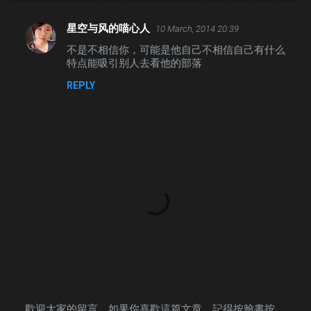
星空与风的喵心人
10 March, 2014 20:39
C
不是不相信你，可能是他自己不相信自己有什么
o
特点能吸引别人去看他的部落
m
REPLY
m
e
n
t
s
歡迎大家的留言。如果你喜歡這篇文章，記得按臉書按