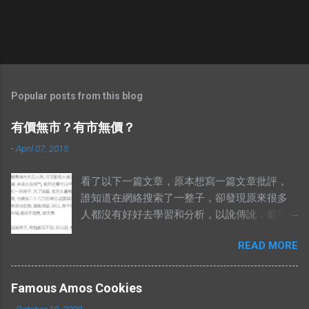
Popular posts from this blog
有價無市？有市無價？
-
April 07, 2015
看了以下一篇文章，原本想寫一篇文章批評，
誰知道在網絡搜索了一整子，卻發現原來很多
人都沒有好好去學習和分析，以訛傳訛，最後
導致兩句相對的成語，變成了陌路人。 有錢買
READ MORE
不到就是有市無價？ 至於其他人怎樣詮釋這兩
句成語，你們自己Google以下就知道了，我在
這只說重點。 網絡流行的解釋不符合邏輯。 在
Famous Amos Cookies
這兩句成語中，“價”和“市”應該是指同樣的東
-
October 10, 2008