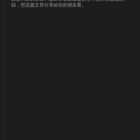
鈕，把這篇文章分享給你的朋友看。
P
o
s
t
a
C
o
m
m
e
n
t