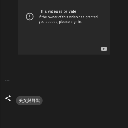
---
美女與野獸
C
o