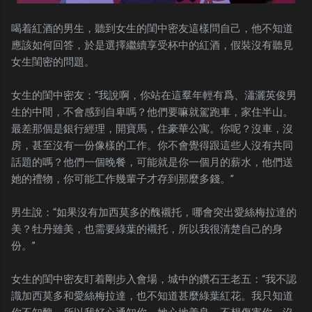
喝着紅酒的男生，聽到女生的閨中密友這樣問自己，他不知道
應該如何回答，於是選擇繼續享受杯中的紅酒，假裝沒有聽見
女生閨密的問題。
女生的閨中密友：“我說啊，你站在這羣年輕有爲、瀟灑英俊男
生的中間，不會感到自卑嗎？他們要嘛就駕跑車，家住半山。
最差那個是銀行經理，開寶馬，住豪華公寓。你呢？沒車，沒
房，甚至沒有一份像樣的工作。你不會覺得跟這些人沒有共同
話題的嗎？他們一個晚餐，可能就是你一個月的薪水，他們送
她的禮物，你可能工作幾輩子才存到那麼多錢。”
男生說：“如果沒有加西莫多的醜襯托，哪會突出愛絲梅拉達的
美？牡丹雖美，也需要綠葉的襯托，所以我很清楚自己的身
份。”
女生的閨中密友盯着剛步入會場，城中的鑽石王老五：“我不認
識加西莫多和愛絲梅拉達，也不知道甚麼綠葉紅花。我只知道