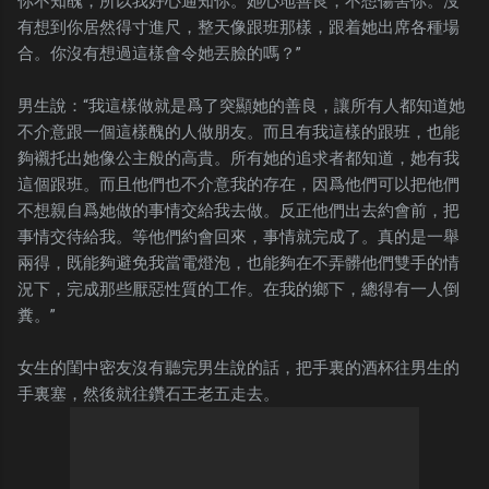
你不知醜，所以我好心通知你。她心地善良，不想傷害你。沒
有想到你居然得寸進尺，整天像跟班那樣，跟着她出席各種場
合。你沒有想過這樣會令她丟臉的嗎？”
男生說：“我這樣做就是爲了突顯她的善良，讓所有人都知道她
不介意跟一個這樣醜的人做朋友。而且有我這樣的跟班，也能
夠襯托出她像公主般的高貴。所有她的追求者都知道，她有我
這個跟班。而且他們也不介意我的存在，因爲他們可以把他們
不想親自爲她做的事情交給我去做。反正他們出去約會前，把
事情交待給我。等他們約會回來，事情就完成了。真的是一舉
兩得，既能夠避免我當電燈泡，也能夠在不弄髒他們雙手的情
況下，完成那些厭惡性質的工作。在我的鄉下，總得有一人倒
糞。”
女生的閨中密友沒有聽完男生說的話，把手裏的酒杯往男生的
手裏塞，然後就往鑽石王老五走去。