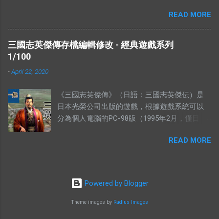
然後加入巧克力粒（Chocolate Chip）和核桃
符合經濟學的原理。東西的價格提高，是因為
READ MORE
（Walnut），攪拌均勻，放在一旁待用。 在另外一
需求高過供應，或者供應低過需求。從經濟學
個盤裡，放入菜油、白糖、黃糖和鹽。 用攪拌器把
的角度去看，貨物在供應充足的情況下，價格
材料攪拌均勻。攪拌的時候要注意，攪拌器一定要順
是不應該上揚的。（獨特的馬來西亞經常會有
三國志英傑傳存檔編輯修改 - 經典遊戲系列
時鐘旋轉。 加入香精，繼續攪拌。 加入雞蛋，繼續
發生奇蹟，我們當作特別例子看待） 解釋不合
1/100
攪拌。 當所有材料攪拌均勻以後，我們可以加入之
理 有人解釋說：有市無價，指的是這樣東西很
-
April 22, 2020
前的面紛混合物。 攪拌五分鐘，或者直到麵糰有一
好，大家都想買，但是並沒有人要賣。他舉的
點結實為止。 然後就可以造型，放到烤盤上，放進
例子是：一個地方的二手屋很好大家都想買，
《三國志英傑傳》（日語：三國志英傑伝）是
烤箱裡烤。時間的長短，需要視餅乾的大小的定。像
可是住在那的人都不想賣。你有見過搶手的貨
日本光榮公司出版的遊戲，根據遊戲系統可以
一下的大小，時間需要比較長。 像下面這個形狀，
物，沒有供應的嗎？ 2012年9月，侯志強（上水
分為個人電腦的PC-98版（1995年2月，僅日
需要的時間比較短。 這個就是完成品，希望妳們會
鄉委會主席，北區區議員）曾說過一句話：“你
版）、MS-DOS版、WINDOWS版和遊戲機的
喜歡。 由於這個曲奇的食譜是商業機密（我母親每
畀夠錢我，祠堂都可以畀咗你。”身為華人，我
READ MORE
SFC版、PS版、SS版、及隨後的GBA版兩類。
年都有做來賣），所以我不方便在這裡公開。有興趣
們都知道祠堂的崇高地位，他卻說只要價錢
三國志英傑傳的五個存檔為：MSAVE0.R3S，
的朋友，不妨電郵我，我會寄上完整的食譜。 今天
對，他不介意賣給你。 所以你會認為很多人搶
MSAVE1.R3S，MSAVE2.R3S，MSAVE3.R3S，
是妳的生日，我知道我沒有那個緣分，未能夠親手送
著購買的東西，會完全沒有人願意賣？ ※ 我認
MSAVE4.R3S。 存檔可以用Hex Editor編輯。
上這些我親手製作的禮物給妳。唯有送上我最真誠的
Powered by Blogger
為“有價無市”和“有市無價”這兩句成語，應該這
Hex Editor可以在這裡下載。
祝福： 生日快樂。 --- 相關文章： Famous Amos
樣詮釋。 由於這兩句成語是相對的，所以在這
https://portableapps.com/apps/development/fr
Theme images by
Radius Images
Cookies進階版
兩句成語中的“價”應該是價錢，也就是人們口中
hed_portable 當你用Hex Editor編輯存檔，就是
的價值。而“市”應該是指市場，也是需求。 “有