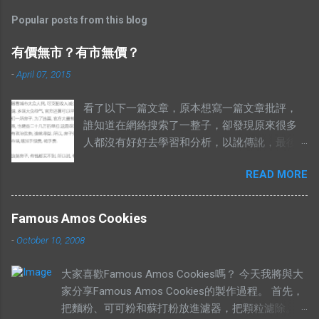
Popular posts from this blog
有價無市？有市無價？
-
April 07, 2015
看了以下一篇文章，原本想寫一篇文章批評，
誰知道在網絡搜索了一整子，卻發現原來很多
人都沒有好好去學習和分析，以訛傳訛，最後
導致兩句相對的成語，變成了陌路人。 有錢買
READ MORE
不到就是有市無價？ 至於其他人怎樣詮釋這兩
句成語，你們自己Google以下就知道了，我在
這只說重點。 網絡流行的解釋不符合邏輯。 在
Famous Amos Cookies
這兩句成語中，“價”和“市”應該是指同樣的東
-
October 10, 2008
西。可是有些解釋把“有價無市”的“價”，解釋為
高價，而“市”解釋為供應，於是有人就說：“有
大家喜歡Famous Amos Cookies嗎？ 今天我將與大
價無市就是說有人願意出高價，卻沒有供
家分享Famous Amos Cookies的製作過程。 首先，
應。”如果按照這個邏輯，“有市無價”就等於有
把麵粉、可可粉和蘇打粉放進濾器，把顆粒濾除。
供應，卻無高價。如果是這樣解釋的話，就不