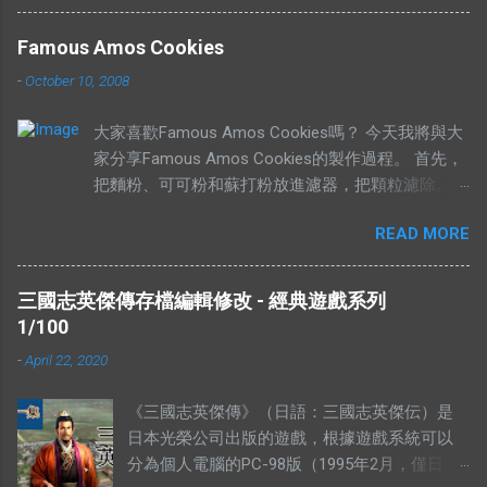
句成語，你們自己Google以下就知道了，我在
這只說重點。 網絡流行的解釋不符合邏輯。 在
Famous Amos Cookies
這兩句成語中，“價”和“市”應該是指同樣的東
-
October 10, 2008
西。可是有些解釋把“有價無市”的“價”，解釋為
高價，而“市”解釋為供應，於是有人就說：“有
大家喜歡Famous Amos Cookies嗎？ 今天我將與大
價無市就是說有人願意出高價，卻沒有供
家分享Famous Amos Cookies的製作過程。 首先，
應。”如果按照這個邏輯，“有市無價”就等於有
把麵粉、可可粉和蘇打粉放進濾器，把顆粒濾除。
供應，卻無高價。如果是這樣解釋的話，就不
然後加入巧克力粒（Chocolate Chip）和核桃
符合經濟學的原理。東西的價格提高，是因為
READ MORE
（Walnut），攪拌均勻，放在一旁待用。 在另外一
需求高過供應，或者供應低過需求。從經濟學
個盤裡，放入菜油、白糖、黃糖和鹽。 用攪拌器把
的角度去看，貨物在供應充足的情況下，價格
材料攪拌均勻。攪拌的時候要注意，攪拌器一定要順
是不應該上揚的。（獨特的馬來西亞經常會有
三國志英傑傳存檔編輯修改 - 經典遊戲系列
時鐘旋轉。 加入香精，繼續攪拌。 加入雞蛋，繼續
發生奇蹟，我們當作特別例子看待） 解釋不合
1/100
攪拌。 當所有材料攪拌均勻以後，我們可以加入之
理 有人解釋說：有市無價，指的是這樣東西很
-
April 22, 2020
前的面紛混合物。 攪拌五分鐘，或者直到麵糰有一
好，大家都想買，但是並沒有人要賣。他舉的
點結實為止。 然後就可以造型，放到烤盤上，放進
例子是：一個地方的二手屋很好大家都想買，
《三國志英傑傳》（日語：三國志英傑伝）是
烤箱裡烤。時間的長短，需要視餅乾的大小的定。像
可是住在那的人都不想賣。你有見過搶手的貨
日本光榮公司出版的遊戲，根據遊戲系統可以
一下的大小，時間需要比較長。 像下面這個形狀，
物，沒有供應的嗎？ 2012年9月，侯志強（上水
分為個人電腦的PC-98版（1995年2月，僅日
需要的時間比較短。 這個就是完成品，希望妳們會
鄉委會主席，北區區議員）曾說過一句話：“你