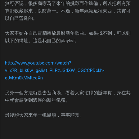
無可否認，很多商家爲了來年的挑戰而作準備，所以把所有預
算都收藏起來，以防萬一。不過，新年氣氛這種東西，其實可
以自己營造的。
大家不妨在自己電腦播放農曆新年歌曲。如果找不到，可以到
以下的網址。這是我自己的playlist。
http://www.youtube.com/watch?
v=x7R_bLk0w_g&list=PLRzJSdXW_OGCCPDckh-
qJvKm0kMMteeXn
另外一個方法就是去逛商場。看着大家忙碌的辦年貨，身在其
中就會感受到濃厚的新年氣氛。
最後願大家來年一帆風順，事事順意。