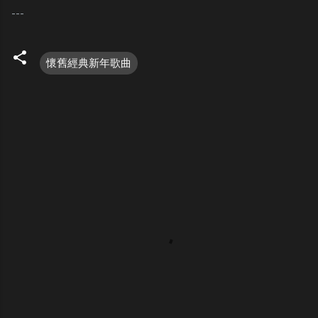
---
懷舊經典新年歌曲
C
o
m
m
e
n
t
s