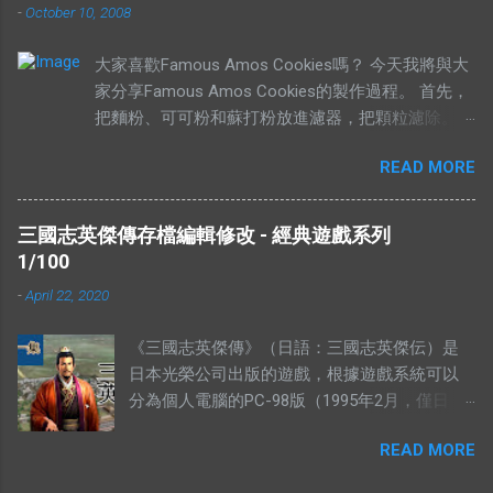
-
October 10, 2008
西。可是有些解釋把“有價無市”的“價”，解釋為
高價，而“市”解釋為供應，於是有人就說：“有
大家喜歡Famous Amos Cookies嗎？ 今天我將與大
價無市就是說有人願意出高價，卻沒有供
家分享Famous Amos Cookies的製作過程。 首先，
應。”如果按照這個邏輯，“有市無價”就等於有
把麵粉、可可粉和蘇打粉放進濾器，把顆粒濾除。
供應，卻無高價。如果是這樣解釋的話，就不
然後加入巧克力粒（Chocolate Chip）和核桃
符合經濟學的原理。東西的價格提高，是因為
READ MORE
（Walnut），攪拌均勻，放在一旁待用。 在另外一
需求高過供應，或者供應低過需求。從經濟學
個盤裡，放入菜油、白糖、黃糖和鹽。 用攪拌器把
的角度去看，貨物在供應充足的情況下，價格
材料攪拌均勻。攪拌的時候要注意，攪拌器一定要順
是不應該上揚的。（獨特的馬來西亞經常會有
三國志英傑傳存檔編輯修改 - 經典遊戲系列
時鐘旋轉。 加入香精，繼續攪拌。 加入雞蛋，繼續
發生奇蹟，我們當作特別例子看待） 解釋不合
1/100
攪拌。 當所有材料攪拌均勻以後，我們可以加入之
理 有人解釋說：有市無價，指的是這樣東西很
-
April 22, 2020
前的面紛混合物。 攪拌五分鐘，或者直到麵糰有一
好，大家都想買，但是並沒有人要賣。他舉的
點結實為止。 然後就可以造型，放到烤盤上，放進
例子是：一個地方的二手屋很好大家都想買，
《三國志英傑傳》（日語：三國志英傑伝）是
烤箱裡烤。時間的長短，需要視餅乾的大小的定。像
可是住在那的人都不想賣。你有見過搶手的貨
日本光榮公司出版的遊戲，根據遊戲系統可以
一下的大小，時間需要比較長。 像下面這個形狀，
物，沒有供應的嗎？ 2012年9月，侯志強（上水
分為個人電腦的PC-98版（1995年2月，僅日
需要的時間比較短。 這個就是完成品，希望妳們會
鄉委會主席，北區區議員）曾說過一句話：“你
版）、MS-DOS版、WINDOWS版和遊戲機的
喜歡。 由於這個曲奇的食譜是商業機密（我母親每
畀夠錢我，祠堂都可以畀咗你。”身為華人，我
READ MORE
SFC版、PS版、SS版、及隨後的GBA版兩類。
年都有做來賣），所以我不方便在這裡公開。有興趣
們都知道祠堂的崇高地位，他卻說只要價錢
三國志英傑傳的五個存檔為：MSAVE0.R3S，
的朋友，不妨電郵我，我會寄上完整的食譜。 今天