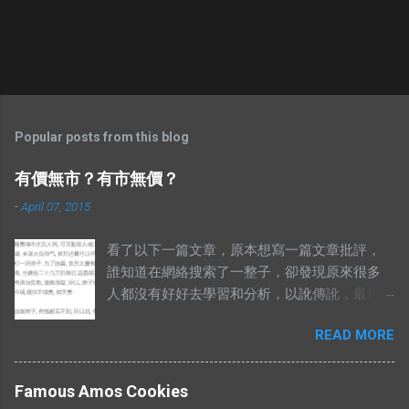
Popular posts from this blog
有價無市？有市無價？
-
April 07, 2015
看了以下一篇文章，原本想寫一篇文章批評，
誰知道在網絡搜索了一整子，卻發現原來很多
人都沒有好好去學習和分析，以訛傳訛，最後
導致兩句相對的成語，變成了陌路人。 有錢買
READ MORE
不到就是有市無價？ 至於其他人怎樣詮釋這兩
句成語，你們自己Google以下就知道了，我在
這只說重點。 網絡流行的解釋不符合邏輯。 在
Famous Amos Cookies
這兩句成語中，“價”和“市”應該是指同樣的東