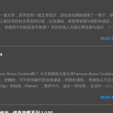
一篇文章，原本想寫一篇文章批評，誰知道在網絡搜索了一整子，
人都沒有好好去學習和分析，以訛傳訛，最後導致兩句相對的成語
。 有錢買不到就是有市無價？ 至於其他人怎樣詮釋這兩句成語，你
gle以下就知道了，我在這只說重點。 網絡流行的解釋不符合邏輯。 在
READ 
，“價”和“市”應該是指同樣的東西。可是有些解釋把“有價無市”的“價”
，而“市”解釋為供應，於是有人就說：“有價無市就是說有人願意出
應。”如果按照這個邏輯，“有市無價”就等於有供應，卻無高價。如
s
話，就不符合經濟學的原理。東西的價格提高，是因為需求高過供
過需求。從經濟學的角度去看，貨物在供應充足的情況下，價格是
（獨特的馬來西亞經常會有發生奇蹟，我們當作特別例子看待） 解
s Amos Cookies嗎？ 今天我將與大家分享Famous Amos Cooki
解釋說：有市無價，指的是這樣東西很好，大家都想買，但是並沒有
先，把麵粉、可可粉和蘇打粉放進濾器，把顆粒濾除。 然後加入巧克
的例子是：一個地方的二手屋很好大家都想買，可是住在那的人都
ate Chip）和核桃（Walnut），攪拌均勻，放在一旁待用。 在另外一個
見過搶手的貨物，沒有供應的嗎？ 2012年9月，侯志強（上水鄉委
糖、黃糖和鹽。 用攪拌器把材料攪拌均勻。攪拌的時候要注意，攪
區議員）曾說過一句話：“你畀夠錢我，祠堂都可以畀咗你。”身為華
READ 
轉。 加入香精，繼續攪拌。 加入雞蛋，繼續攪拌。 當所有材料攪拌
道祠堂的崇高地位，他卻說只要價錢對，他不介意賣給你。 所以你
以加入之前的面紛混合物。 攪拌五分鐘，或者直到麵糰有一點結實
著購買的東西，會完全沒有人願意賣？ ※ 我認為“有價無市”和“有市
型，放到烤盤上，放進烤箱裡烤。時間的長短，需要視餅乾的大小的
句成語，應該這樣詮釋。 由於這兩句成語是相對的，所以在這兩句成
 - 經典遊戲系列 1/100