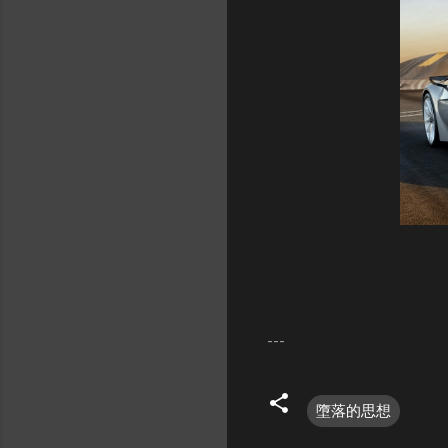
---
墮落的思想