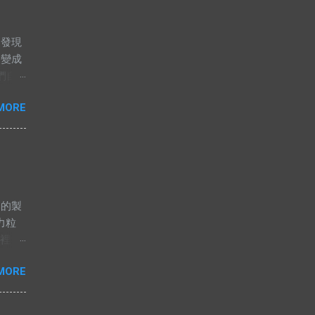
卻發現
，變成
們自
這兩
MORE
，解
高價，
果是這
應，或
不應該
釋不合
es的製
人要
力粒
不想
盤裡，
會主
拌器一
人，
MORE
均勻
會認為
為止。
無
定。
語中