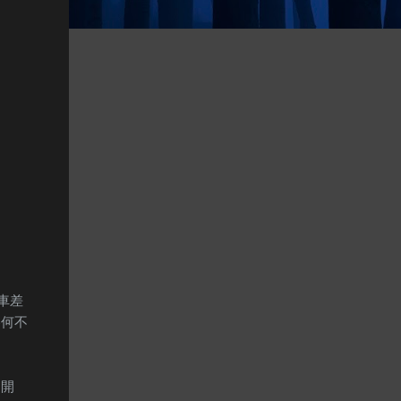
車差
爲何不
的開