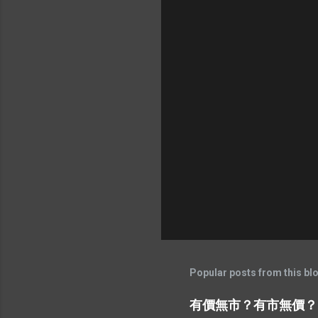
Popular posts from this bl
有價無市？有市無價？