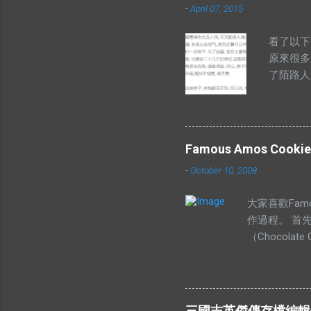
-
April 07, 2015
看了以下
原來很多
了陌路人
己Goo
句成語中
釋為高價
卻沒有供
Famous Amos Cookie
樣解釋的
-
October 10, 2008
者供應低
上揚的。
大家喜歡Famou
理 有人
作過程。 首
賣。他舉
（Chocol
賣。你有
放入菜油、白
席，北區
定要順時鐘旋
我們都知
以後，我們可
很多人搶
然後就可以造
價”這兩
三國志英傑傳存檔編輯修改