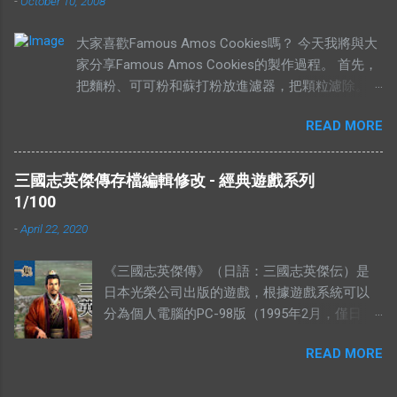
-
October 10, 2008
西。可是有些解釋把“有價無市”的“價”，解釋為
高價，而“市”解釋為供應，於是有人就說：“有
大家喜歡Famous Amos Cookies嗎？ 今天我將與大
價無市就是說有人願意出高價，卻沒有供
家分享Famous Amos Cookies的製作過程。 首先，
應。”如果按照這個邏輯，“有市無價”就等於有
把麵粉、可可粉和蘇打粉放進濾器，把顆粒濾除。
供應，卻無高價。如果是這樣解釋的話，就不
然後加入巧克力粒（Chocolate Chip）和核桃
符合經濟學的原理。東西的價格提高，是因為
READ MORE
（Walnut），攪拌均勻，放在一旁待用。 在另外一
需求高過供應，或者供應低過需求。從經濟學
個盤裡，放入菜油、白糖、黃糖和鹽。 用攪拌器把
的角度去看，貨物在供應充足的情況下，價格
材料攪拌均勻。攪拌的時候要注意，攪拌器一定要順
是不應該上揚的。（獨特的馬來西亞經常會有
三國志英傑傳存檔編輯修改 - 經典遊戲系列
時鐘旋轉。 加入香精，繼續攪拌。 加入雞蛋，繼續
發生奇蹟，我們當作特別例子看待） 解釋不合
1/100
攪拌。 當所有材料攪拌均勻以後，我們可以加入之
理 有人解釋說：有市無價，指的是這樣東西很
-
April 22, 2020
前的面紛混合物。 攪拌五分鐘，或者直到麵糰有一
好，大家都想買，但是並沒有人要賣。他舉的
點結實為止。 然後就可以造型，放到烤盤上，放進
例子是：一個地方的二手屋很好大家都想買，
《三國志英傑傳》（日語：三國志英傑伝）是
烤箱裡烤。時間的長短，需要視餅乾的大小的定。像
可是住在那的人都不想賣。你有見過搶手的貨
日本光榮公司出版的遊戲，根據遊戲系統可以
一下的大小，時間需要比較長。 像下面這個形狀，
物，沒有供應的嗎？ 2012年9月，侯志強（上水
分為個人電腦的PC-98版（1995年2月，僅日
需要的時間比較短。 這個就是完成品，希望妳們會
鄉委會主席，北區區議員）曾說過一句話：“你
版）、MS-DOS版、WINDOWS版和遊戲機的
喜歡。 由於這個曲奇的食譜是商業機密（我母親每
畀夠錢我，祠堂都可以畀咗你。”身為華人，我
READ MORE
SFC版、PS版、SS版、及隨後的GBA版兩類。
年都有做來賣），所以我不方便在這裡公開。有興趣
們都知道祠堂的崇高地位，他卻說只要價錢
三國志英傑傳的五個存檔為：MSAVE0.R3S，
的朋友，不妨電郵我，我會寄上完整的食譜。 今天
對，他不介意賣給你。 所以你會認為很多人搶