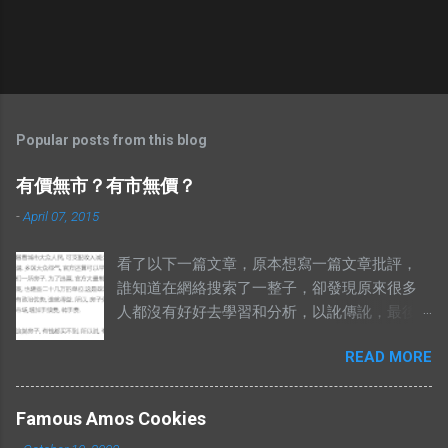
Popular posts from this blog
有價無市？有市無價？
-
April 07, 2015
看了以下一篇文章，原本想寫一篇文章批評，
誰知道在網絡搜索了一整子，卻發現原來很多
人都沒有好好去學習和分析，以訛傳訛，最後
導致兩句相對的成語，變成了陌路人。 有錢買
READ MORE
不到就是有市無價？ 至於其他人怎樣詮釋這兩
句成語，你們自己Google以下就知道了，我在
這只說重點。 網絡流行的解釋不符合邏輯。 在
Famous Amos Cookies
這兩句成語中，“價”和“市”應該是指同樣的東