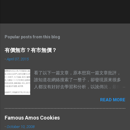
Popular posts from this blog
有價無市？有市無價？
-
April 07, 2015
看了以下一篇文章，原本想寫一篇文章批評，
誰知道在網絡搜索了一整子，卻發現原來很多
人都沒有好好去學習和分析，以訛傳訛，最後
導致兩句相對的成語，變成了陌路人。 有錢買
READ MORE
不到就是有市無價？ 至於其他人怎樣詮釋這兩
句成語，你們自己Google以下就知道了，我在
這只說重點。 網絡流行的解釋不符合邏輯。 在
Famous Amos Cookies
這兩句成語中，“價”和“市”應該是指同樣的東
-
October 10, 2008
西。可是有些解釋把“有價無市”的“價”，解釋為