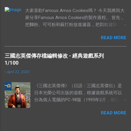
高價，而“市”解釋為供應，於是有人就說：“有
大家喜歡Famous Amos Cookies嗎？ 今天我將與大
價無市就是說有人願意出高價，卻沒有供
家分享Famous Amos Cookies的製作過程。 首先，
應。”如果按照這個邏輯，“有市無價”就等於有
把麵粉、可可粉和蘇打粉放進濾器，把顆粒濾除。
供應，卻無高價。如果是這樣解釋的話，就不
然後加入巧克力粒（Chocolate Chip）和核桃
符合經濟學的原理。東西的價格提高，是因為
READ MORE
（Walnut），攪拌均勻，放在一旁待用。 在另外一
需求高過供應，或者供應低過需求。從經濟學
個盤裡，放入菜油、白糖、黃糖和鹽。 用攪拌器把
的角度去看，貨物在供應充足的情況下，價格
材料攪拌均勻。攪拌的時候要注意，攪拌器一定要順
是不應該上揚的。（獨特的馬來西亞經常會有
三國志英傑傳存檔編輯修改 - 經典遊戲系列
時鐘旋轉。 加入香精，繼續攪拌。 加入雞蛋，繼續
發生奇蹟，我們當作特別例子看待） 解釋不合
1/100
攪拌。 當所有材料攪拌均勻以後，我們可以加入之
理 有人解釋說：有市無價，指的是這樣東西很
-
April 22, 2020
前的面紛混合物。 攪拌五分鐘，或者直到麵糰有一
好，大家都想買，但是並沒有人要賣。他舉的
點結實為止。 然後就可以造型，放到烤盤上，放進
例子是：一個地方的二手屋很好大家都想買，
《三國志英傑傳》（日語：三國志英傑伝）是
烤箱裡烤。時間的長短，需要視餅乾的大小的定。像
可是住在那的人都不想賣。你有見過搶手的貨
日本光榮公司出版的遊戲，根據遊戲系統可以
一下的大小，時間需要比較長。 像下面這個形狀，
物，沒有供應的嗎？ 2012年9月，侯志強（上水
分為個人電腦的PC-98版（1995年2月，僅日
需要的時間比較短。 這個就是完成品，希望妳們會
鄉委會主席，北區區議員）曾說過一句話：“你
版）、MS-DOS版、WINDOWS版和遊戲機的
喜歡。 由於這個曲奇的食譜是商業機密（我母親每
畀夠錢我，祠堂都可以畀咗你。”身為華人，我
READ MORE
SFC版、PS版、SS版、及隨後的GBA版兩類。
年都有做來賣），所以我不方便在這裡公開。有興趣
們都知道祠堂的崇高地位，他卻說只要價錢
三國志英傑傳的五個存檔為：MSAVE0.R3S，
的朋友，不妨電郵我，我會寄上完整的食譜。 今天
對，他不介意賣給你。 所以你會認為很多人搶
MSAVE1.R3S，MSAVE2.R3S，MSAVE3.R3S，
是妳的生日，我知道我沒有那個緣分，未能夠親手送