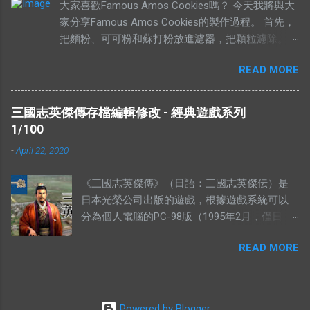
大家喜歡Famous Amos Cookies嗎？ 今天我將與大
價無市就是說有人願意出高價，卻沒有供
家分享Famous Amos Cookies的製作過程。 首先，
應。”如果按照這個邏輯，“有市無價”就等於有
把麵粉、可可粉和蘇打粉放進濾器，把顆粒濾除。
供應，卻無高價。如果是這樣解釋的話，就不
然後加入巧克力粒（Chocolate Chip）和核桃
符合經濟學的原理。東西的價格提高，是因為
READ MORE
（Walnut），攪拌均勻，放在一旁待用。 在另外一
需求高過供應，或者供應低過需求。從經濟學
個盤裡，放入菜油、白糖、黃糖和鹽。 用攪拌器把
的角度去看，貨物在供應充足的情況下，價格
材料攪拌均勻。攪拌的時候要注意，攪拌器一定要順
是不應該上揚的。（獨特的馬來西亞經常會有
三國志英傑傳存檔編輯修改 - 經典遊戲系列
時鐘旋轉。 加入香精，繼續攪拌。 加入雞蛋，繼續
發生奇蹟，我們當作特別例子看待） 解釋不合
1/100
攪拌。 當所有材料攪拌均勻以後，我們可以加入之
理 有人解釋說：有市無價，指的是這樣東西很
-
April 22, 2020
前的面紛混合物。 攪拌五分鐘，或者直到麵糰有一
好，大家都想買，但是並沒有人要賣。他舉的
點結實為止。 然後就可以造型，放到烤盤上，放進
例子是：一個地方的二手屋很好大家都想買，
《三國志英傑傳》（日語：三國志英傑伝）是
烤箱裡烤。時間的長短，需要視餅乾的大小的定。像
可是住在那的人都不想賣。你有見過搶手的貨
日本光榮公司出版的遊戲，根據遊戲系統可以
一下的大小，時間需要比較長。 像下面這個形狀，
物，沒有供應的嗎？ 2012年9月，侯志強（上水
分為個人電腦的PC-98版（1995年2月，僅日
需要的時間比較短。 這個就是完成品，希望妳們會
鄉委會主席，北區區議員）曾說過一句話：“你
版）、MS-DOS版、WINDOWS版和遊戲機的
喜歡。 由於這個曲奇的食譜是商業機密（我母親每
畀夠錢我，祠堂都可以畀咗你。”身為華人，我
READ MORE
SFC版、PS版、SS版、及隨後的GBA版兩類。
年都有做來賣），所以我不方便在這裡公開。有興趣
們都知道祠堂的崇高地位，他卻說只要價錢
三國志英傑傳的五個存檔為：MSAVE0.R3S，
的朋友，不妨電郵我，我會寄上完整的食譜。 今天
對，他不介意賣給你。 所以你會認為很多人搶
MSAVE1.R3S，MSAVE2.R3S，MSAVE3.R3S，
是妳的生日，我知道我沒有那個緣分，未能夠親手送
著購買的東西，會完全沒有人願意賣？ ※ 我認
MSAVE4.R3S。 存檔可以用Hex Editor編輯。
上這些我親手製作的禮物給妳。唯有送上我最真誠的
Powered by Blogger
為“有價無市”和“有市無價”這兩句成語，應該這