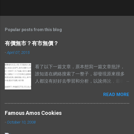
Popular posts from this blog
有價無市？有市無價？
-
April 07, 2015
看了以下一篇文章，原本想寫一篇文章批評，
誰知道在網絡搜索了一整子，卻發現原來很多
人都沒有好好去學習和分析，以訛傳訛，最後
導致兩句相對的成語，變成了陌路人。 有錢買
READ MORE
不到就是有市無價？ 至於其他人怎樣詮釋這兩
句成語，你們自己Google以下就知道了，我在
這只說重點。 網絡流行的解釋不符合邏輯。 在
Famous Amos Cookies
這兩句成語中，“價”和“市”應該是指同樣的東
-
October 10, 2008
西。可是有些解釋把“有價無市”的“價”，解釋為
高價，而“市”解釋為供應，於是有人就說：“有