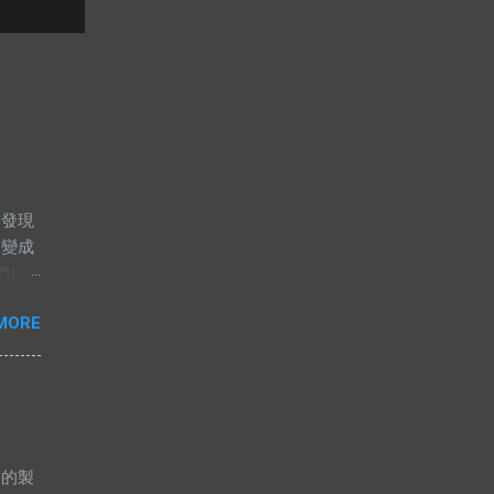
卻發現
，變成
們自
這兩
MORE
，解
高價，
果是這
應，或
不應該
釋不合
es的製
人要