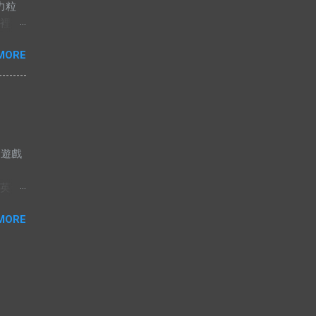
力粒
不想
盤裡，
會主
拌器一
人，
MORE
均勻
會認為
為止。
無
定。
語中
是完
 “有
賣），
中，很
今天是
值也因
據遊戲
唯有
奢侈
版
日常用
志英傑
不高，
S，
無價的
MORE
的價格
tor編輯
況。人
紅色
兵，
近衛軍，
術師，