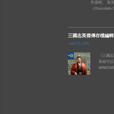
作過程。 首
賣。他舉
（Chocol
賣。你有
放入菜油、白
席，北區
定要順時鐘旋
我們都知
以後，我們可
很多人搶
然後就可以造
價”這兩
三國志英傑傳存檔編輯修改
像一下的大小
的“價”
-
April 22, 2020
成品，希望妳
價無市”
所以我不方便
多這類的
《三國志
妳的生日，我
為地理環
系統可以
送上我最真誠的祝
品、著名
WIND
品比較起
傳的五個存檔
在人們眼
MSAVE4
商品。地
https://
卻遠遠低
存檔，就
類的生活不
的：凡是
02-戰車
09-山賊