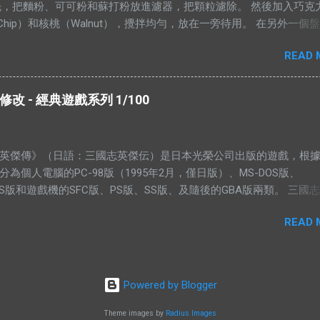
先，把麵粉、可可粉和蘇打粉放進濾器，把顆粒濾除。 然後加入巧克
的例子是：一個地方的二手屋很好大家都想買，可是住在那的人都
ate Chip）和核桃（Walnut），攪拌均勻，放在一旁待用。 在另外一個
見過搶手的貨物，沒有供應的嗎？ 2012年9月，侯志強（上水鄉委
糖、黃糖和鹽。 用攪拌器把材料攪拌均勻。攪拌的時候要注意，攪
區議員）曾說過一句話：“你畀夠錢我，祠堂都可以畀咗你。”身為華
READ 
轉。 加入香精，繼續攪拌。 加入雞蛋，繼續攪拌。 當所有材料攪拌
道祠堂的崇高地位，他卻說只要價錢對，他不介意賣給你。 所以你
以加入之前的面紛混合物。 攪拌五分鐘，或者直到麵糰有一點結實
著購買的東西，會完全沒有人願意賣？ ※ 我認為“有價無市”和“有市
型，放到烤盤上，放進烤箱裡烤。時間的長短，需要視餅乾的大小的
句成語，應該這樣詮釋。 由於這兩句成語是相對的，所以在這兩句成
 - 經典遊戲系列 1/100
，時間需要比較長。 像下面這個形狀，需要的時間比較短。 這個就
應該是價錢，也就是人們口中的價值。而“市”應該是指市場，也是需求。
們會喜歡。 由於這個曲奇的食譜是商業機密（我母親每年都有做來
就可以解釋為價錢（價值）很高，卻沒有市場（需求）。在我們生活
在這裡公開。有興趣的朋友，不妨電郵我，我會寄上完整的食譜。 
例子。在市中心的產業，通常就是有價無市。產業的標價很高（價
英傑傳》（日語：三國志英傑伝）是日本光榮公司出版的遊戲，根
知道我沒有那個緣分，未能夠親手送上這些我親手製作的禮物給妳。
境和交通方便相對提高），但是有能力、有意願買的人少之又少。
分為個人電腦的PC-98版（1995年2月，僅日版）、MS-DOS版、
福： 生日快樂。 --- 相關文章： Famous Amos Cookies進階
藝術家的作品等等也是這樣，它們的價格高昂，市場所需與一般的
OWS版和遊戲機的SFC版、PS版、SS版、及隨後的GBA版兩類。 三國
來，相對來的低。 而“有市無價”而意思就是，有很多需求，價格卻
為：MSAVE0.R3S，MSAVE1.R3S，MSAVE2.R3S，MSAVE3.R3
中的價值也不高。基本上，紅海裡的商品，或者日常用品都是有市
READ 
.R3S。 存檔可以用Hex Editor編輯。 Hex Editor可以在這裡下載。
球上的所有人類，幾乎都會用到牙膏、牙刷、肥皂等等，但是它們
portableapps.com/apps/development/frhed_portable 當你用Hex Edi
於經常收在櫥櫃的名牌包包。在人類的世界裡，有一個更荒謬的情
是這個樣子的。 根據以下的代碼地址，找出人物的起始代碼地址。 
能缺少水...
80表示這位武將是屬於劉備陣營。 藍色的：兵種。 00-短兵，01-長
Powered by Blogger
，03-弓兵，04-連弩兵，05-投石軍，06-輕騎兵，07-重騎兵，08-
，0A-惡賊，0B-義賊，0C-軍樂隊，0D猛獸兵團，0E-武術家，0F-妖
Theme images by
Radius Images