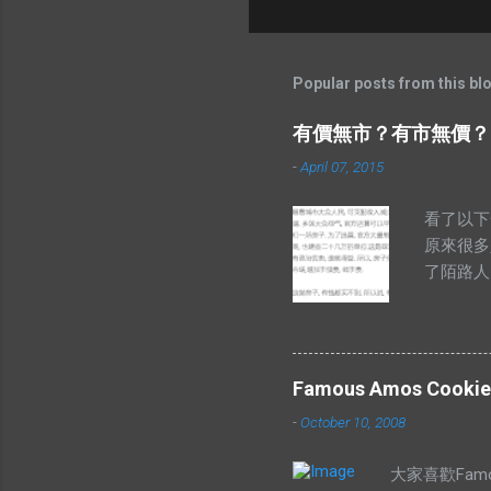
Popular posts from this bl
有價無市？有市無價？
-
April 07, 2015
看了以下
原來很多
了陌路人
己Goo
句成語中
釋為高價
卻沒有供
Famous Amos Cookie
樣解釋的
-
October 10, 2008
者供應低
上揚的。
大家喜歡Famou
理 有人