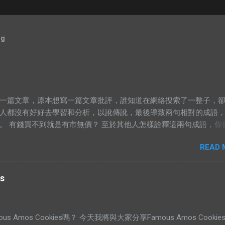
og
一篇文章，原本想寫一篇文章批評，誰知道在網絡搜索了一整子，
人都沒有好好去學習和分析，以訛傳訛，最後導致兩句相對的成語
。 有錢買不到就是有市無價？ 至於其他人怎樣詮釋這兩句成語，你
gle以下就知道了，我在這只說重點。 網絡流行的解釋不符合邏輯。 在
READ 
，“價”和“市”應該是指同樣的東西。可是有些解釋把“有價無市”的“價”
，而“市”解釋為供應，於是有人就說：“有價無市就是說有人願意出
應。”如果按照這個邏輯，“有市無價”就等於有供應，卻無高價。如
s
話，就不符合經濟學的原理。東西的價格提高，是因為需求高過供
過需求。從經濟學的角度去看，貨物在供應充足的情況下，價格是
（獨特的馬來西亞經常會有發生奇蹟，我們當作特別例子看待） 解
s Amos Cookies嗎？ 今天我將與大家分享Famous Amos Cooki
解釋說：有市無價，指的是這樣東西很好，大家都想買，但是並沒有