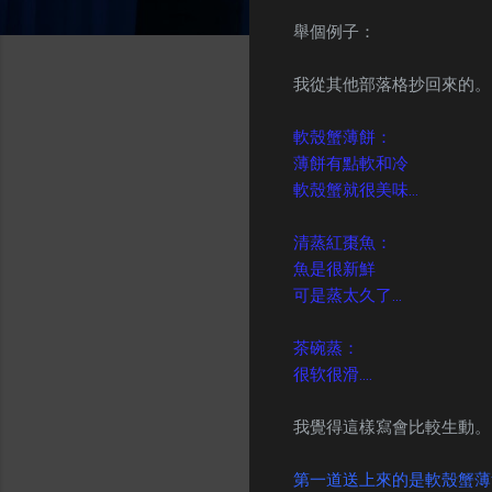
舉個例子：
我從其他部落格抄回來的。
軟殼蟹薄餅：
薄餅有點軟和冷
軟殼蟹就很美味...
清蒸紅棗魚：
魚是很新鮮
可是蒸太久了...
茶碗蒸：
很软很滑....
我覺得這樣寫會比較生動。
第一道送上來的是軟殼蟹薄