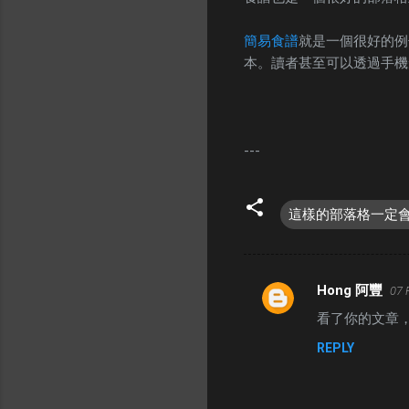
簡易食譜
就是一個很好的例
本。讀者甚至可以透過手機
---
這樣的部落格一定
Hong 阿豐
07 
C
看了你的文章，
o
REPLY
m
m
e