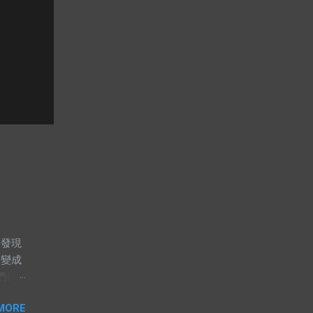
卻發現
，變成
們自
這兩
MORE
，解