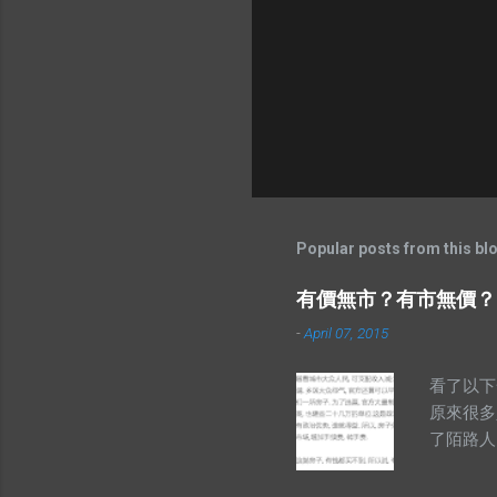
n
t
Popular posts from this bl
有價無市？有市無價？
-
April 07, 2015
看了以下
原來很多
了陌路人
己Goo
句成語中