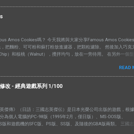
，而“市”解釋為供應，於是有人就說：“有價無市就是說有人願意出
應。”如果按照這個邏輯，“有市無價”就等於有供應，卻無高價。如
s
話，就不符合經濟學的原理。東西的價格提高，是因為需求高過供
過需求。從經濟學的角度去看，貨物在供應充足的情況下，價格是
（獨特的馬來西亞經常會有發生奇蹟，我們當作特別例子看待） 解
s Amos Cookies嗎？ 今天我將與大家分享Famous Amos Cooki
解釋說：有市無價，指的是這樣東西很好，大家都想買，但是並沒有
先，把麵粉、可可粉和蘇打粉放進濾器，把顆粒濾除。 然後加入巧克
的例子是：一個地方的二手屋很好大家都想買，可是住在那的人都
ate Chip）和核桃（Walnut），攪拌均勻，放在一旁待用。 在另外一個
見過搶手的貨物，沒有供應的嗎？ 2012年9月，侯志強（上水鄉委
糖、黃糖和鹽。 用攪拌器把材料攪拌均勻。攪拌的時候要注意，攪
區議員）曾說過一句話：“你畀夠錢我，祠堂都可以畀咗你。”身為華
READ 
轉。 加入香精，繼續攪拌。 加入雞蛋，繼續攪拌。 當所有材料攪拌
道祠堂的崇高地位，他卻說只要價錢對，他不介意賣給你。 所以你
以加入之前的面紛混合物。 攪拌五分鐘，或者直到麵糰有一點結實
著購買的東西，會完全沒有人願意賣？ ※ 我認為“有價無市”和“有市
型，放到烤盤上，放進烤箱裡烤。時間的長短，需要視餅乾的大小的
句成語，應該這樣詮釋。 由於這兩句成語是相對的，所以在這兩句成
 - 經典遊戲系列 1/100
，時間需要比較長。 像下面這個形狀，需要的時間比較短。 這個就
應該是價錢，也就是人們口中的價值。而“市”應該是指市場，也是需求。
們會喜歡。 由於這個曲奇的食譜是商業機密（我母親每年都有做來
就可以解釋為價錢（價值）很高，卻沒有市場（需求）。在我們生活
在這裡公開。有興趣的朋友，不妨電郵我，我會寄上完整的食譜。 
例子。在市中心的產業，通常就是有價無市。產業的標價很高（價
英傑傳》（日語：三國志英傑伝）是日本光榮公司出版的遊戲，根
知道我沒有那個緣分，未能夠親手送上這些我親手製作的禮物給妳。
境和交通方便相對提高），但是有能力、有意願買的人少之又少。
分為個人電腦的PC-98版（1995年2月，僅日版）、MS-DOS版、
福： 生日快樂。 --- 相關文章： Famous Amos Cookies進階
藝術家的作品等等也是這樣，它們的價格高昂，市場所需與一般的
OWS版和遊戲機的SFC版、PS版、SS版、及隨後的GBA版兩類。 三國
來，相對來的低。 而“有市無價”而意思就是，有很多需求，價格卻
為：MSAVE0.R3S，MSAVE1.R3S，MSAVE2.R3S，MSAVE3.R3