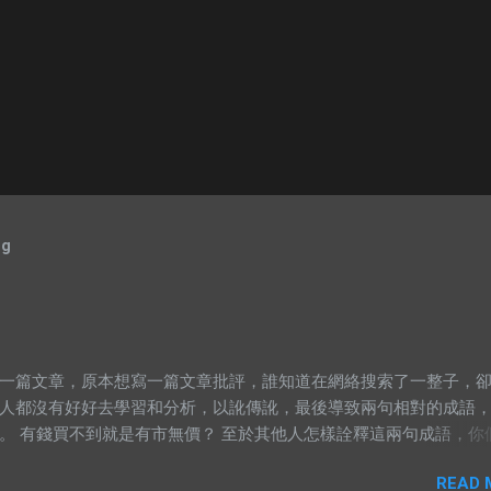
og
一篇文章，原本想寫一篇文章批評，誰知道在網絡搜索了一整子，
人都沒有好好去學習和分析，以訛傳訛，最後導致兩句相對的成語
。 有錢買不到就是有市無價？ 至於其他人怎樣詮釋這兩句成語，你
gle以下就知道了，我在這只說重點。 網絡流行的解釋不符合邏輯。 在
READ 
，“價”和“市”應該是指同樣的東西。可是有些解釋把“有價無市”的“價”