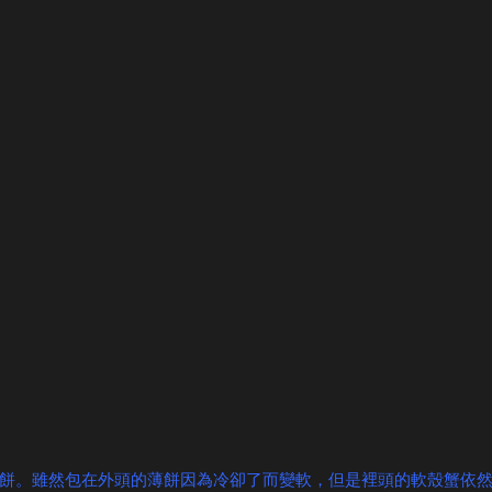
餅。雖然包在外頭的薄餅因為冷卻了而變軟，但是裡頭的軟殼蟹依