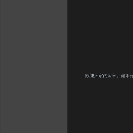
n
t
s
歡迎大家的留言。如果
P
o
s
t
a
C
o
m
m
e