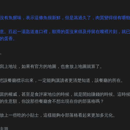
沒有魚腥味，表示這條魚很新鮮，但是篜過久了，肉質變得很有嚼
意。舀起一湯匙送進口裡，順滑的蛋沒來得及停留在嘴裡片刻，就
的蛋香。
。
寫上地址，如果有官方的地圖，也會放上地圖就算了。
把該餐廳標示出來，一定能夠讓讀者更清楚知道，該餐廳的所在。
當的權威，甚至是食評家地位的時候，就是開始賺錢的時候。這時
的生意額，你說那些餐廳會不想出現在你的部落格嗎？
放上一些吃的小貼士，這樣能夠令部落格看起來更加多元化。
主題。