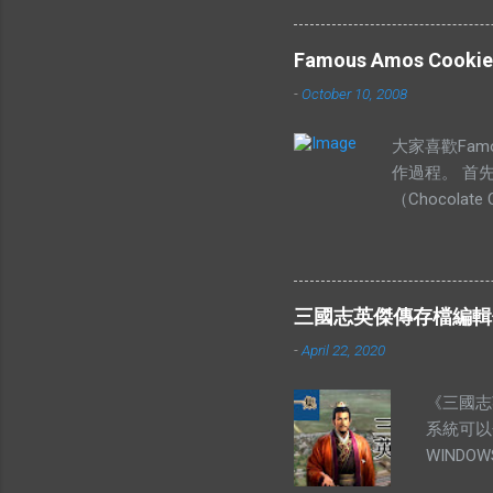
釋為高價
卻沒有供
Famous Amos Cookie
樣解釋的
-
October 10, 2008
者供應低
上揚的。
大家喜歡Famou
理 有人
作過程。 首
賣。他舉
（Chocol
賣。你有
放入菜油、白
席，北區
定要順時鐘旋
我們都知
以後，我們可
很多人搶
然後就可以造
價”這兩
三國志英傑傳存檔編輯修改
像一下的大小
的“價”
-
April 22, 2020
成品，希望妳
價無市”
所以我不方便
多這類的
《三國志
妳的生日，我
為地理環
系統可以
送上我最真誠的祝
品、著名
WIND
品比較起
傳的五個存檔