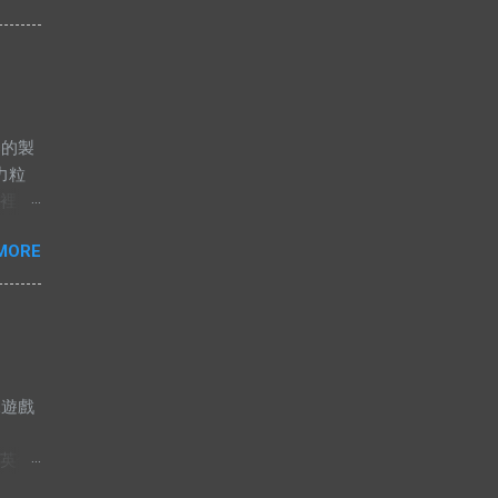
高價，
果是這
應，或
不應該
釋不合
es的製
人要
力粒
不想
盤裡，
會主
拌器一
人，
MORE
均勻
會認為
為止。
無
定。
語中
是完
 “有
賣），
中，很
今天是
值也因
據遊戲
唯有
奢侈
版
日常用
志英傑
不高，
S，